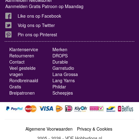
Aanmelden Gratis Patroon op Maandag
Like ons op Facebook
Volg ons op Twitter
Pin ons op Pinterest
Klantenservice
Merken
Retourneren
DROPS
Contact
Durable
Veel gestelde
Garnstudio
vragen
Lana Grossa
Rondbreinaald
Lang Yarns
Gratis
Phildar
Breipatronen
Scheepjes
Algemene Voorwaarden
Privacy & Cookies
2005 - 2026 - VOF Hobbydoos.nl