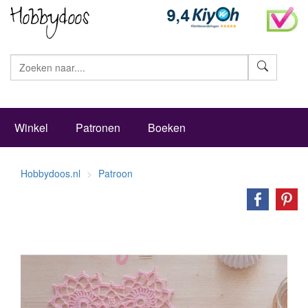
Zoeke
Winkel
Patronen
Boeken
Hobbydoos.nl
Patroon