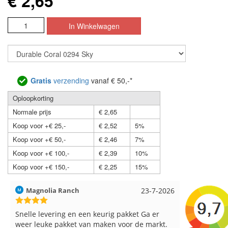
€ 2,65
Gratis
verzending
vanaf € 50,-*
Oploopkorting
Normale prijs
€ 2,65
Koop voor +€ 25,-
€ 2,52
5%
Koop voor +€ 50,-
€ 2,46
7%
Koop voor +€ 100,-
€ 2,39
10%
Koop voor +€ 150,-
€ 2,25
15%
Hilde uit Loyers
17-7-2026
Loes uit 
Reeds meerdere keren breigaren en
Snelle leve
breinaalden besteld, altijd heel tevreden over