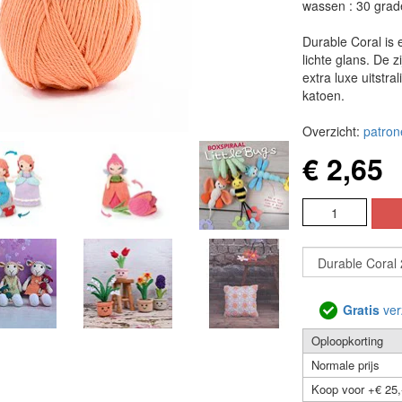
wassen : 30 grad
Durable Coral is
lichte glans. De z
extra luxe uitstr
katoen.
Overzicht:
patron
€ 2,65
Gratis
ver
Oploopkorting
Normale prijs
Koop voor +€ 25,