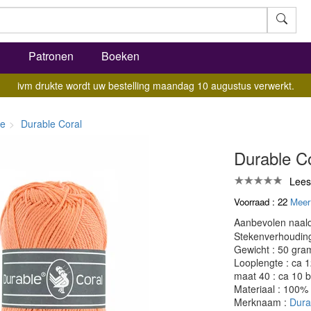
l
Patronen
Boeken
ivm drukte wordt uw bestelling maandag 10 augustus verwerkt.
le
Durable Coral
Durable Co
Lees
Voorraad : 22
Meer
Aanbevolen naald
Stekenverhouding:
Gewicht : 50 gra
Looplengte : ca 
maat 40 : ca 10 b
Materiaal : 100%
Merknaam :
Dura