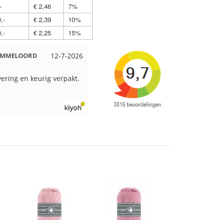
-
€ 2,46
7%
,-
€ 2,39
10%
,-
€ 2,25
15%
 EMMELOORD
12-7-2026
Nell uit Beuningen
12-7-2026
vering en keurig verpakt.
Goed verpakt en snelgeleverd