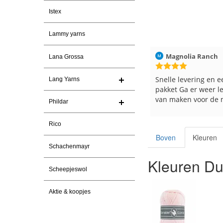
Istex
Lammy yarns
ren
Christel Vanderlinden
30-7-2026
Magnolia Ranch
Lana Grossa
Snelle levering. En prima garen
Snelle levering en e
Lang Yarns
pakket Ga er weer l
van maken voor de 
Phildar
les
e
Rico
Boven
Kleuren
Schachenmayr
Kleuren Du
Scheepjeswol
Aktie & koopjes