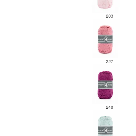
203
227
248