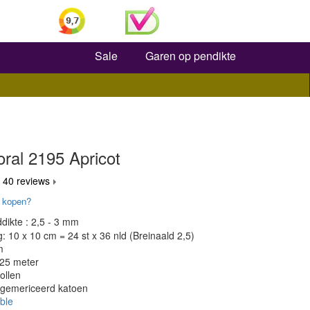
Zoeken
Sale
Garen op pendikte
ral 2195 Apricot
 40 reviews
 kopen?
dikte : 2,5 - 3 mm
 10 x 10 cm = 24 st x 36 nld (Breinaald 2,5)
m
125 meter
ollen
 gemericeerd katoen
ble