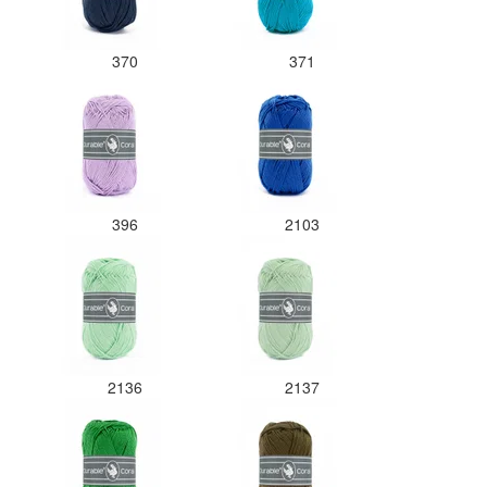
370
371
396
2103
2136
2137