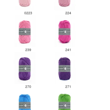
0223
224
239
241
270
271