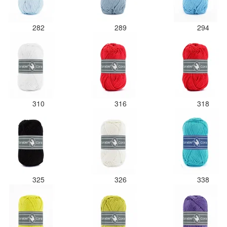
282
289
294
310
316
318
325
326
338