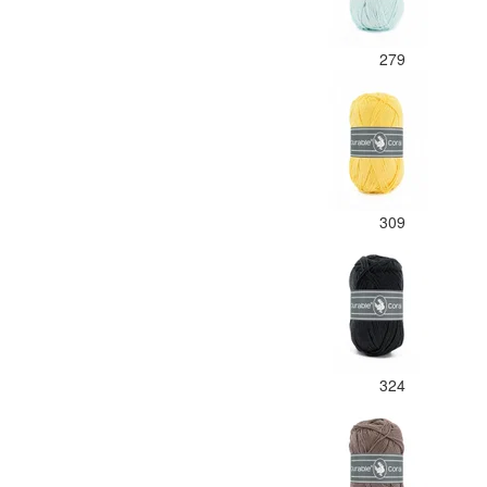
279
309
324