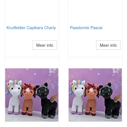
Knuffeldier Capibara Charly
Paastomte Pascal
Meer info
Meer info