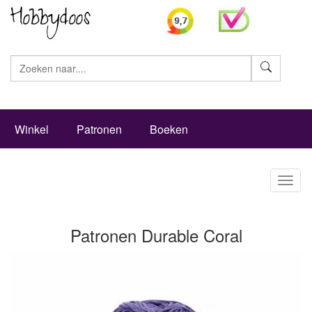
Zoeke
Winkel
Patronen
Boeken
Toggl
naviga
Patronen Durable Coral