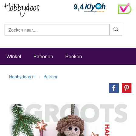
Zoeke
Winkel
Patronen
Boeken
Hobbydoos.nl
Patroon