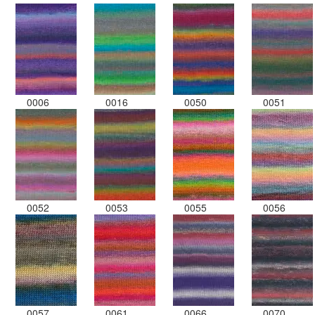
0006
0016
0050
0051
0052
0053
0055
0056
0057
0061
0066
0070