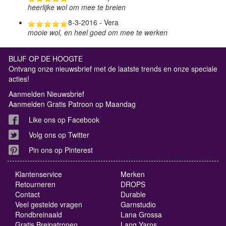
heerlijke wol om mee te breien
8-3-2016 - Vera
mooie wol, en heel goed om mee te werken
BLIJF OP DE HOOGTE
Ontvang onze nieuwsbrief met de laatste trends en onze speciale
acties!
Aanmelden Nieuwsbrief
Aanmelden Gratis Patroon op Maandag
Like ons op Facebook
Volg ons op Twitter
Pin ons op Pinterest
Klantenservice
Merken
Retourneren
DROPS
Contact
Durable
Veel gestelde vragen
Garnstudio
Rondbreinaald
Lana Grossa
Gratis Breipatronen
Lang Yarns