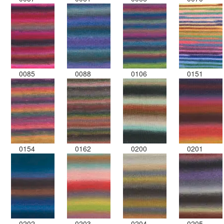
0085
0088
0106
0151
0154
0162
0200
0201
0202
0203
0204
0205