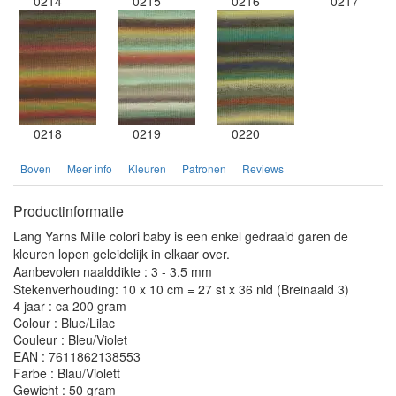
0214
0215
0216
0217
0218
0219
0220
Boven
Meer info
Kleuren
Patronen
Reviews
Productinformatie
Lang Yarns Mille colori baby is een enkel gedraaid garen de
kleuren lopen geleidelijk in elkaar over.
Aanbevolen naalddikte : 3 - 3,5 mm
Stekenverhouding: 10 x 10 cm = 27 st x 36 nld (Breinaald 3)
4 jaar : ca 200 gram
Colour : Blue/Lilac
Couleur : Bleu/Violet
EAN : 7611862138553
Farbe : Blau/Violett
Gewicht : 50 gram