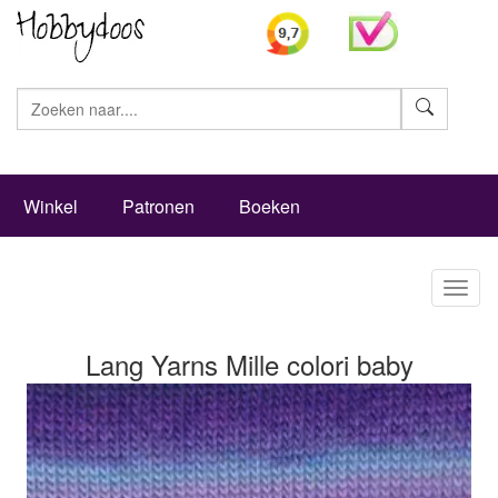
Zoeke
Winkel
Patronen
Boeken
Toggl
naviga
Lang Yarns Mille colori baby