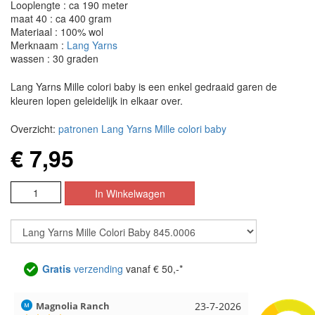
Looplengte : ca 190 meter
maat 40 : ca 400 gram
Materiaal : 100% wol
Merknaam :
Lang Yarns
wassen : 30 graden
Lang Yarns Mille colori baby is een enkel gedraaid garen de
kleuren lopen geleidelijk in elkaar over.
Overzicht:
patronen Lang Yarns Mille colori baby
€ 7,95
Gratis
verzending
vanaf € 50,-*
Hilde uit Loyers
17-7-2026
Loes uit 