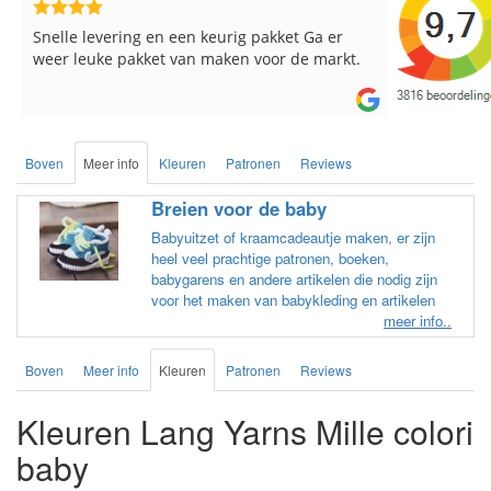
Reeds meerdere keren breigaren en
Snelle leve
breinaalden besteld, altijd heel tevreden over
de service.
Boven
Meer info
Kleuren
Patronen
Reviews
Breien voor de baby
Babyuitzet of kraamcadeautje maken, er zijn
heel veel prachtige patronen, boeken,
babygarens en andere artikelen die nodig zijn
voor het maken van babykleding en artikelen
meer info..
Boven
Meer info
Kleuren
Patronen
Reviews
Kleuren Lang Yarns Mille colori
baby