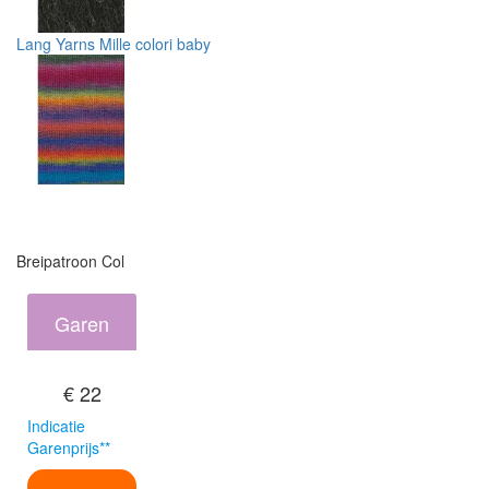
Lang Yarns Mille colori baby
Breipatroon Col
Garen
€ 22
Indicatie
Garenprijs**