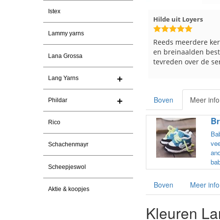
Istex
nolia Ranch
23-7-2026
Hilde uit Loyers
17-7-2026
Lammy yarns
 levering en een keurig
Reeds meerdere keren breigaren
 Ga er weer leuke pakket
en breinaalden besteld, altijd heel
Lana Grossa
ken voor de markt.
tevreden over de service.
Lang Yarns
Boven
Meer info
Phildar
Br
Rico
Bab
vee
Schachenmayr
and
bab
Scheepjeswol
Boven
Meer info
Aktie & koopjes
Kleuren Lan