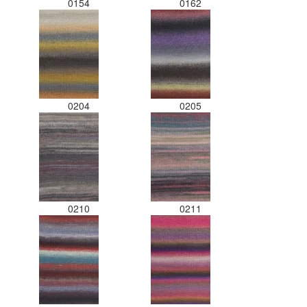
0154
0162
0204
0205
0210
0211