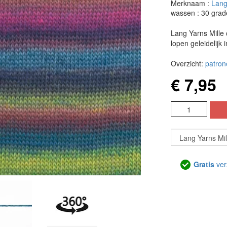
Merknaam :
Lang
wassen : 30 grad
Lang Yarns Mille 
lopen geleidelijk 
Overzicht:
patron
€ 7,95
Gratis
ver