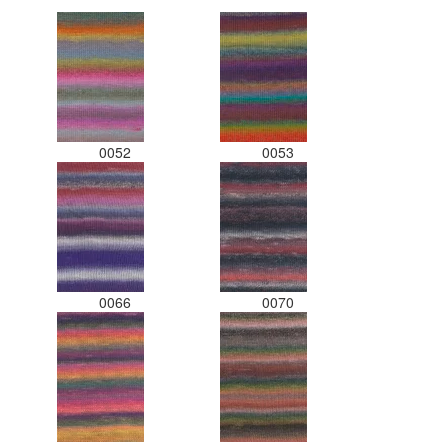
gedaan. Misschien een tip om de
kleuren apart in te pakken met
een sticker welke kleur het is?
Desondanks zou ik deze shop
zeker wel aanbevelen wat betreft
de viltwol. Goede prijs/kwaliteit
verhouding.
0052
0053
0066
0070