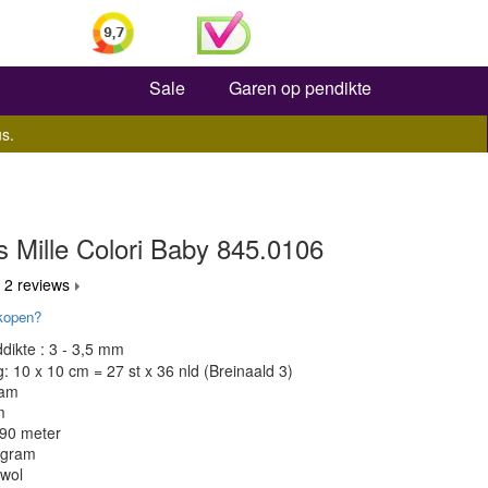
Zoeken
Sale
Garen op pendikte
s.
 Mille Colori Baby 845.0106
 2 reviews
kopen?
dikte : 3 - 3,5 mm
 10 x 10 cm = 27 st x 36 nld (Breinaald 3)
ram
m
190 meter
 gram
 wol