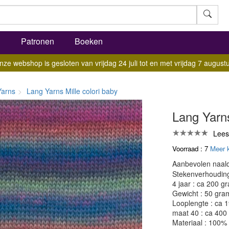
l
Patronen
Boeken
nze webshop is gesloten van vrijdag 24 juli tot en met vrijdag 7 augustu
Yarns
Lang Yarns Mille colori baby
Lang Yarns
Lees
Voorraad : 7
Meer 
Aanbevolen naald
Stekenverhouding:
4 jaar : ca 200 g
Gewicht : 50 gra
Looplengte : ca 
maat 40 : ca 400
Materiaal : 100%