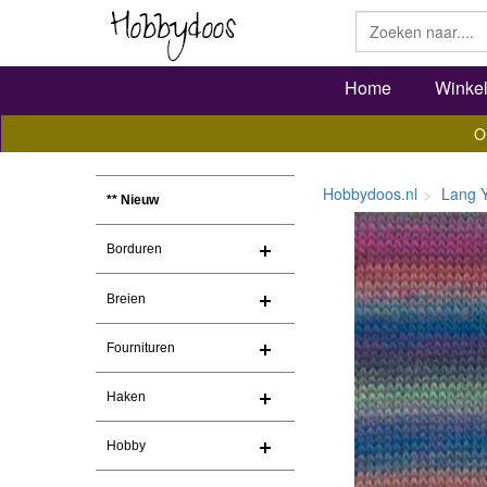
Home
Winke
O
Hobbydoos.nl
Lang 
** Nieuw
Borduren
Breien
Fournituren
Haken
Hobby