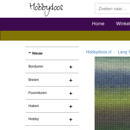
Home
Winke
Hobbydoos.nl
Lang 
** Nieuw
Borduren
Breien
Fournituren
Haken
Hobby