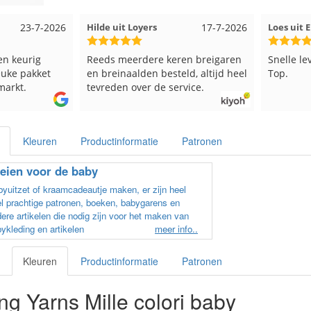
Hilde uit Loyers
17-7-2026
Loes uit EMMELOORD
1
Reeds meerdere keren breigaren
Snelle levering en keurig v
en breinaalden besteld, altijd heel
Top.
tevreden over de service.
Kleuren
Productinformatie
Patronen
eien voor de baby
yuitzet of kraamcadeautje maken, er zijn heel
l prachtige patronen, boeken, babygarens en
ere artikelen die nodig zijn voor het maken van
ykleding en artikelen
meer info..
Kleuren
Productinformatie
Patronen
g Yarns Mille colori baby