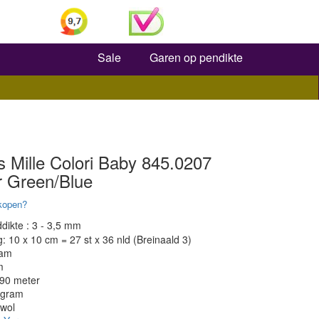
Zoeken
Sale
Garen op pendikte
 Mille Colori Baby 845.0207
r Green/Blue
kopen?
dikte : 3 - 3,5 mm
 10 x 10 cm = 27 st x 36 nld (Breinaald 3)
ram
m
190 meter
 gram
 wol