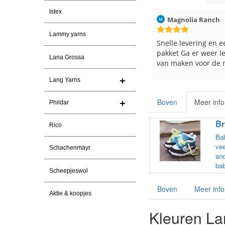
Istex
el Vanderlinden
30-7-2026
Magnolia Ranch
23-7-2026
Lammy yarns
vering. En prima garen
Snelle levering en een keurig
pakket Ga er weer leuke pakket
Lana Grossa
van maken voor de markt.
Lang Yarns
Boven
Meer info
Phildar
Br
Rico
Bab
vee
Schachenmayr
and
bab
Scheepjeswol
Boven
Meer info
Aktie & koopjes
Kleuren Lan