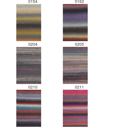
0154
0162
0204
0205
0210
0211