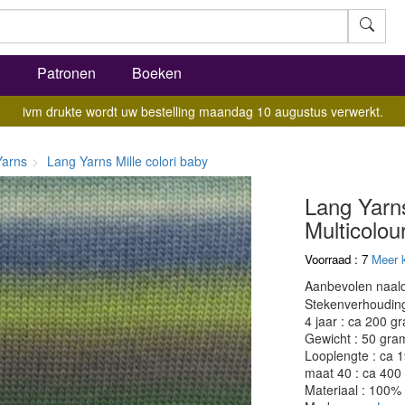
l
Patronen
Boeken
ivm drukte wordt uw bestelling maandag 10 augustus verwerkt.
Yarns
Lang Yarns Mille colori baby
Lang Yarns
Multicolou
Voorraad : 7
Meer 
Aanbevolen naald
Stekenverhouding:
4 jaar : ca 200 g
Gewicht : 50 gra
Looplengte : ca 
maat 40 : ca 400
Materiaal : 100%