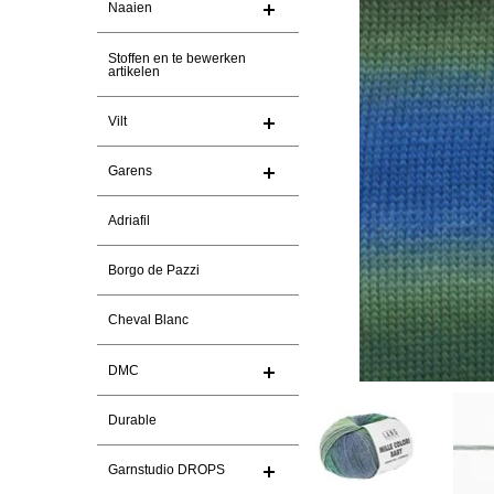
Naaien
Stoffen en te bewerken
artikelen
Vilt
Garens
Adriafil
Borgo de Pazzi
Cheval Blanc
DMC
Durable
Garnstudio DROPS