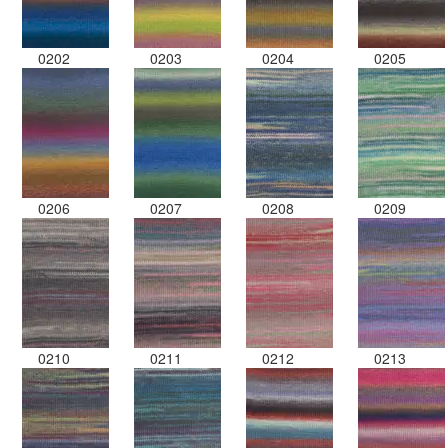
0202
0203
0204
0205
0206
0207
0208
0209
0210
0211
0212
0213