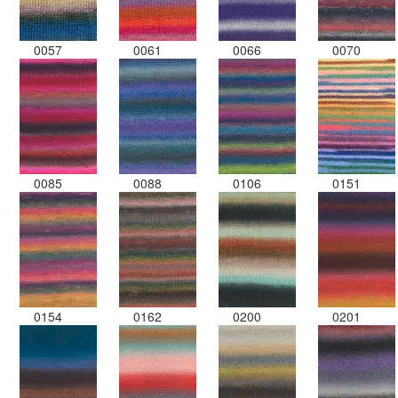
0057
0061
0066
0070
0085
0088
0106
0151
0154
0162
0200
0201