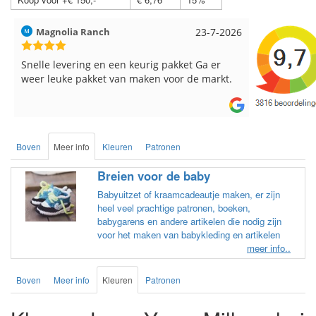
Hilde uit Loyers
17-7-2026
Loes uit 
Reeds meerdere keren breigaren en
Snelle leve
breinaalden besteld, altijd heel tevreden over
de service.
Boven
Meer info
Kleuren
Patronen
Breien voor de baby
Babyuitzet of kraamcadeautje maken, er zijn
heel veel prachtige patronen, boeken,
babygarens en andere artikelen die nodig zijn
voor het maken van babykleding en artikelen
meer info..
Boven
Meer info
Kleuren
Patronen