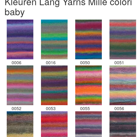
Kleuren Lang Yarns Mille colori
baby
0006
0016
0050
0051
0052
0053
0055
0056