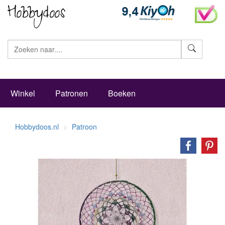
Zoeke
Winkel
Patronen
Boeken
Hobbydoos.nl
Patroon