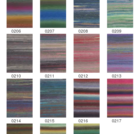
0206
0207
0208
0209
0210
0211
0212
0213
0214
0215
0216
0217