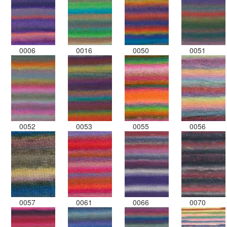
0006
0016
0050
0051
0052
0053
0055
0056
0057
0061
0066
0070