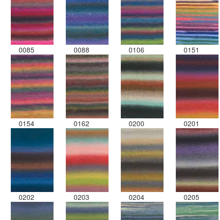
0085
0088
0106
0151
0154
0162
0200
0201
0202
0203
0204
0205