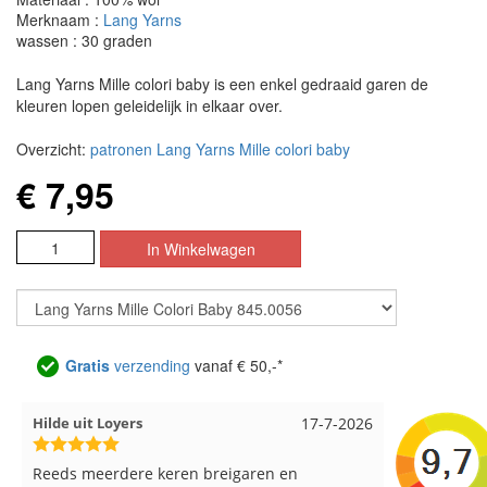
Merknaam :
Lang Yarns
wassen : 30 graden
Lang Yarns Mille colori baby is een enkel gedraaid garen de
kleuren lopen geleidelijk in elkaar over.
Overzicht:
patronen Lang Yarns Mille colori baby
€ 7,95
Gratis
verzending
vanaf € 50,-*
Loes uit EMMELOORD
12-7-2026
Nell uit B
Snelle levering en keurig verpakt. Top.
Goed verpa