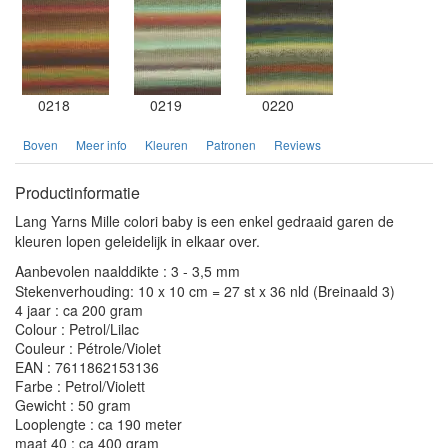
0218
0219
0220
Boven
Meer info
Kleuren
Patronen
Reviews
Productinformatie
Lang Yarns Mille colori baby is een enkel gedraaid garen de
kleuren lopen geleidelijk in elkaar over.
Aanbevolen naalddikte : 3 - 3,5 mm
Stekenverhouding: 10 x 10 cm = 27 st x 36 nld (Breinaald 3)
4 jaar : ca 200 gram
Colour : Petrol/Lilac
Couleur : Pétrole/Violet
EAN : 7611862153136
Farbe : Petrol/Violett
Gewicht : 50 gram
Looplengte : ca 190 meter
maat 40 : ca 400 gram