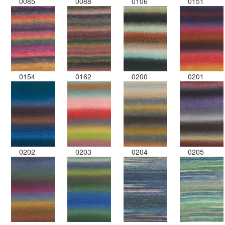
0085
0088
0106
0151
0154
0162
0200
0201
0202
0203
0204
0205