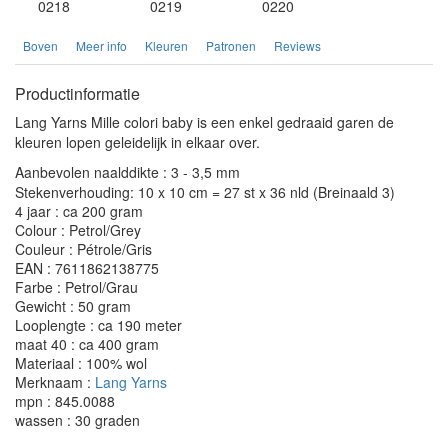
0218
0219
0220
Boven
Meer info
Kleuren
Patronen
Reviews
Productinformatie
Lang Yarns Mille colori baby is een enkel gedraaid garen de
kleuren lopen geleidelijk in elkaar over.
Aanbevolen naalddikte : 3 - 3,5 mm
Stekenverhouding: 10 x 10 cm = 27 st x 36 nld (Breinaald 3)
4 jaar : ca 200 gram
Colour : Petrol/Grey
Couleur : Pétrole/Gris
EAN : 7611862138775
Farbe : Petrol/Grau
Gewicht : 50 gram
Looplengte : ca 190 meter
maat 40 : ca 400 gram
Materiaal : 100% wol
Merknaam :
Lang Yarns
mpn : 845.0088
wassen : 30 graden