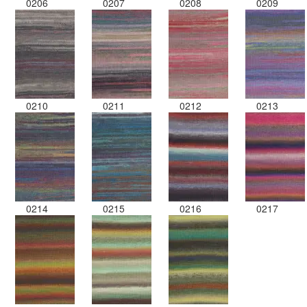
0206
0207
0208
0209
0210
0211
0212
0213
0214
0215
0216
0217