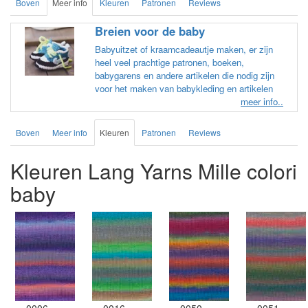
Boven
Meer info
Kleuren
Patronen
Reviews
Breien voor de baby
Babyuitzet of kraamcadeautje maken, er zijn
heel veel prachtige patronen, boeken,
babygarens en andere artikelen die nodig zijn
voor het maken van babykleding en artikelen
meer info..
Boven
Meer info
Kleuren
Patronen
Reviews
Kleuren Lang Yarns Mille colori
baby
0006
0016
0050
0051