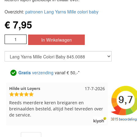
Overzicht:
patronen Lang Yarns Mille colori baby
€ 7,95
Gratis
verzending
vanaf € 50,-*
Loes uit EMMELOORD
12-7-2026
Nell uit B
Snelle levering en keurig verpakt. Top.
Goed verpa