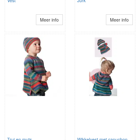
Vest
Jurk
Meer info
Meer info
Trui en muts
Wikkelvest met capuchon