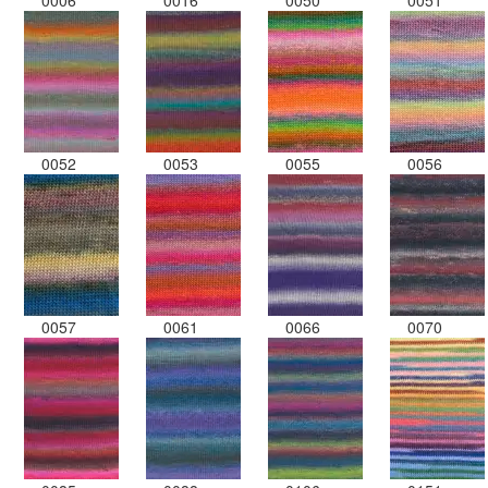
0052
0053
0055
0056
0057
0061
0066
0070