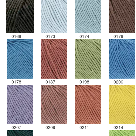
0168
0173
0174
0176
0178
0187
0198
0206
0207
0209
0211
0214