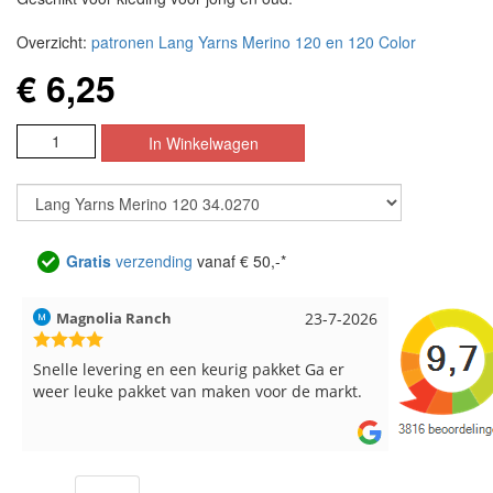
Overzicht:
patronen Lang Yarns Merino 120 en 120 Color
€ 6,25
Gratis
verzending
vanaf € 50,-*
Hilde uit Loyers
17-7-2026
Loes uit 
Reeds meerdere keren breigaren en
Snelle leve
breinaalden besteld, altijd heel tevreden over
de service.