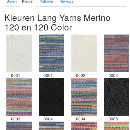
Boven
Kleuren
Patronen
Reviews
Kleuren Lang Yarns Merino
120 en 120 Color
0001
0001
0002
0002
0003
0004
0004
0005