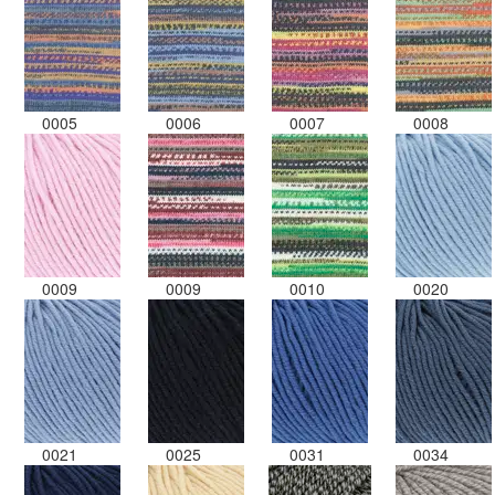
0005
0006
0007
0008
0009
0009
0010
0020
0021
0025
0031
0034