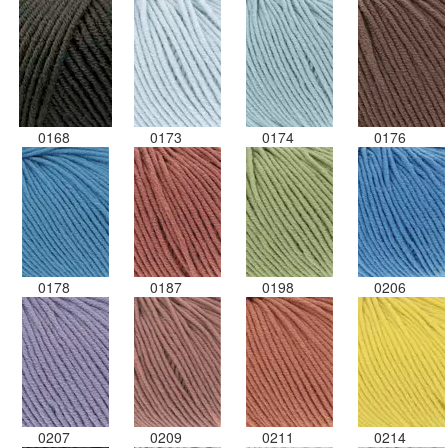
0168
0173
0174
0176
0178
0187
0198
0206
0207
0209
0211
0214