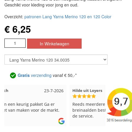
Geschikt voor kleding voor jong en oud.
Overzicht:
patronen Lang Yarns Merino 120 en 120 Color
€ 6,25
Gratis
verzending
vanaf € 50,-*
Hilde uit Loyers
17-7-2026
Loes uit 
Reeds meerdere keren breigaren en
Snelle leve
breinaalden besteld, altijd heel tevreden over
de service.