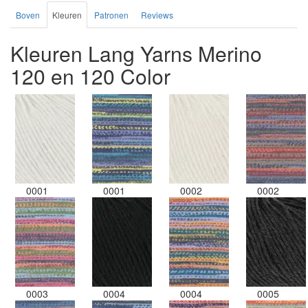
Boven
Kleuren
Patronen
Reviews
Kleuren Lang Yarns Merino
120 en 120 Color
0001
0001
0002
0002
0003
0004
0004
0005