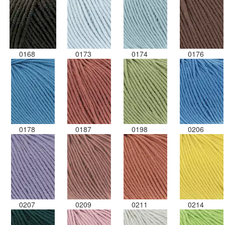
0168
0173
0174
0176
0178
0187
0198
0206
0207
0209
0211
0214