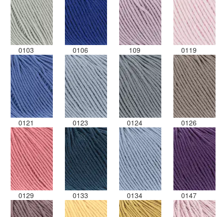
0103
0106
109
0119
0121
0123
0124
0126
0129
0133
0134
0147