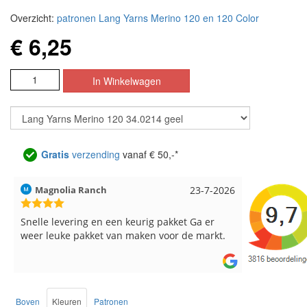
Overzicht:
patronen Lang Yarns Merino 120 en 120 Color
€ 6,25
Gratis
verzending
vanaf € 50,-*
Hilde uit Loyers
17-7-2026
Loes uit 
Reeds meerdere keren breigaren en
Snelle leve
breinaalden besteld, altijd heel tevreden over
de service.
Boven
Kleuren
Patronen