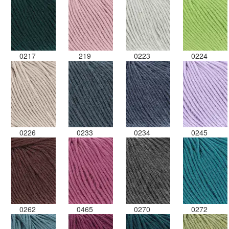
0217
219
0223
0224
0226
0233
0234
0245
0262
0465
0270
0272