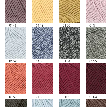
0148
0149
0150
0151
0152
0153
0154
0155
0159
0160
0162
0163