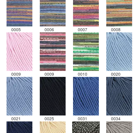
0005
0006
0007
0008
0009
0009
0010
0020
0021
0025
0031
0034