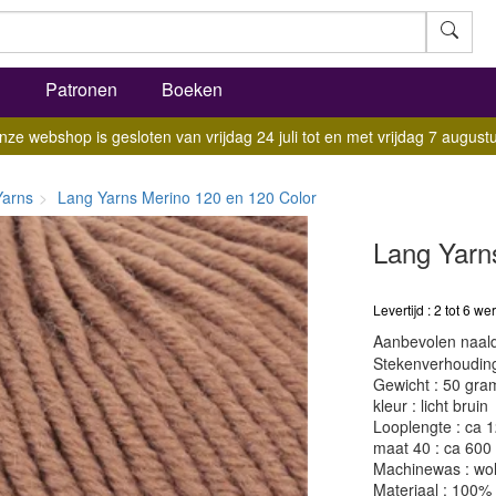
l
Patronen
Boeken
nze webshop is gesloten van vrijdag 24 juli tot en met vrijdag 7 augustu
Yarns
Lang Yarns Merino 120 en 120 Color
Lang Yarns
Levertijd : 2 tot 6 
Aanbevolen naald
Stekenverhouding:
Gewicht : 50 gra
kleur : licht bruin
Looplengte : ca 
maat 40 : ca 600
Machinewas : w
Materiaal : 100%