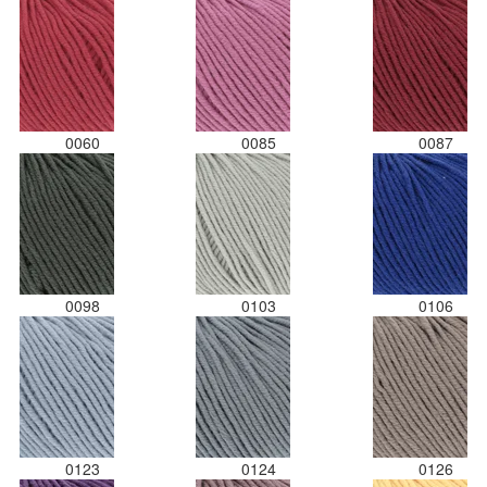
0060
0085
0087
0098
0103
0106
0123
0124
0126