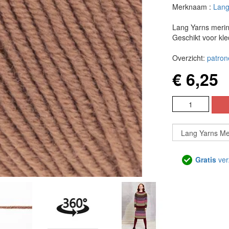
Merknaam :
Lang
Lang Yarns merin
Geschikt voor kle
Overzicht:
patron
€ 6,25
Gratis
ver