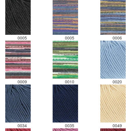
0005
0005
0006
0009
0010
0020
0034
0035
0049