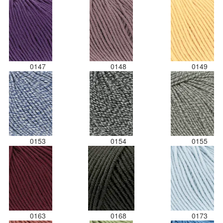
0147
0148
0149
0153
0154
0155
0163
0168
0173