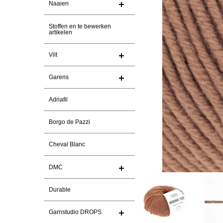
Naaien
Stoffen en te bewerken
artikelen
Vilt
Garens
Adriafil
Borgo de Pazzi
Cheval Blanc
DMC
Durable
Garnstudio DROPS