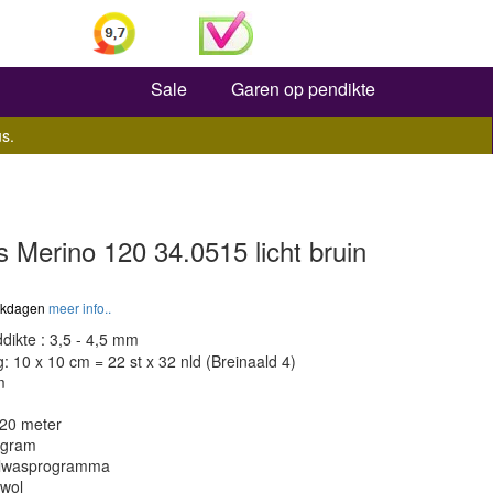
Zoeken
Sale
Garen op pendikte
s.
 Merino 120 34.0515 licht bruin
werkdagen
meer info..
dikte : 3,5 - 4,5 mm
 10 x 10 cm = 22 st x 32 nld (Breinaald 4)
m
120 meter
 gram
olwasprogramma
 wol