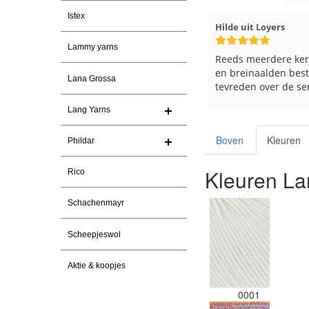
Istex
026
Magnolia Ranch
23-7-2026
Hilde uit Loyers
Lammy yarns
n
Snelle levering en een keurig
Reeds meerdere ker
pakket Ga er weer leuke pakket
en breinaalden beste
Lana Grossa
van maken voor de markt.
tevreden over de ser
Lang Yarns
Boven
Kleuren
Phildar
Kleuren La
Rico
Schachenmayr
Scheepjeswol
Aktie & koopjes
0001