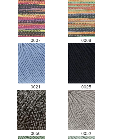
gedaan. Misschien een tip om de
kleuren apart in te pakken met
een sticker welke kleur het is?
Desondanks zou ik deze shop
zeker wel aanbevelen wat betreft
de viltwol. Goede prijs/kwaliteit
0007
0008
verhouding.
0021
0025
0050
0052