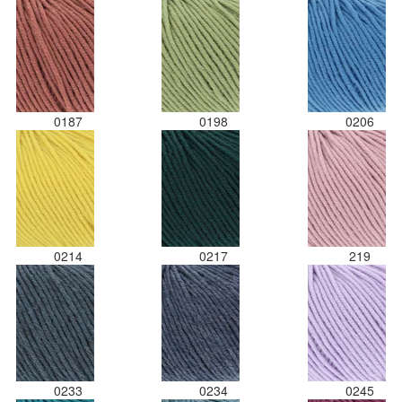
0187
0198
0206
0214
0217
219
0233
0234
0245