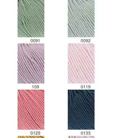
0091
0092
109
0119
0129
0133