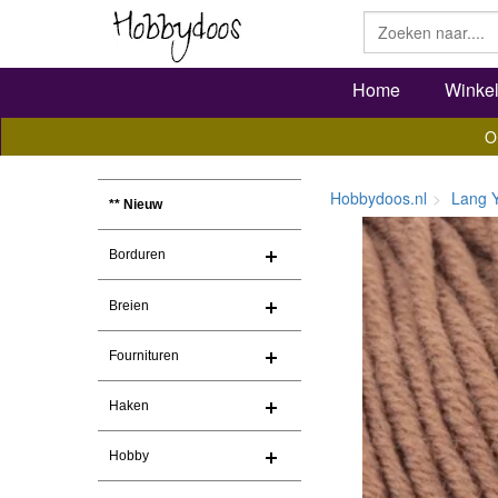
Home
Winke
O
Hobbydoos.nl
Lang 
** Nieuw
Borduren
Breien
Fournituren
Haken
Hobby