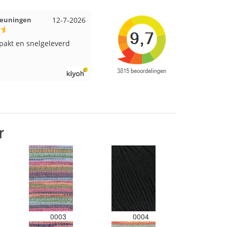
Beuningen
12-7-2026
Wendy uit Amsterdam
11-7-2026
pakt en snelgeleverd
Ruime keus aan viltwol, mooie
kleuren en goede kwaliteit. Snel
verzonden. Enigste wat ik een
beetje jammer vind is dat alles los
in een doos word gedaan. Had
veel verschillende kleuren blauw
en paars besteld en dat word zo
los in een doos gestopt. Geen
kleur codes en de vezels waren in
r
elkaar gaan zitten. Moet nu zelf
uitzoeken welke kleurcode bij
welke bol hoort. Had ook 3x 50
gram zwart besteld maar door de
andere bollen zitten er nu
verschillende kleuren vezels in
het zwart. Dat vind ik erg jammer.
Als ik nu wil nabestellen moet ik
maar hopen dat ik de juiste
0003
0004
kleurcode bij de juiste bol heb