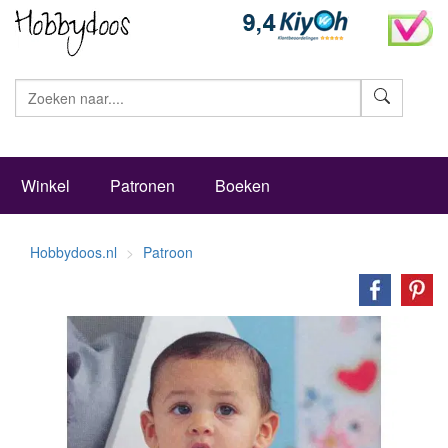
Zoeke
Winkel
Patronen
Boeken
Hobbydoos.nl
Patroon