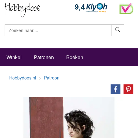
Zoeke
Winkel
Patronen
Boeken
Hobbydoos.nl
Patroon