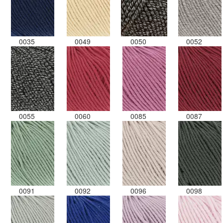
0035
0049
0050
0052
0055
0060
0085
0087
0091
0092
0096
0098