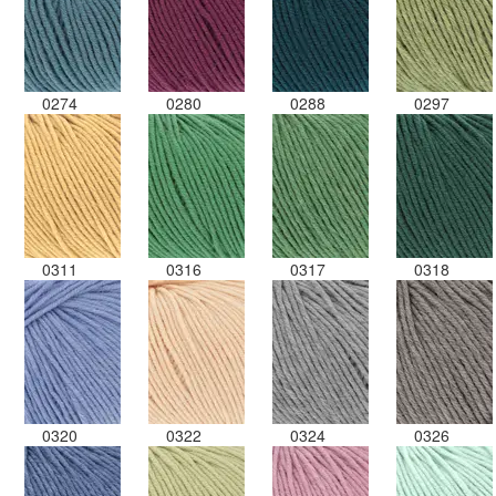
0274
0280
0288
0297
0311
0316
0317
0318
0320
0322
0324
0326