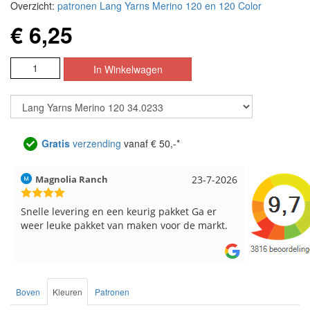
Overzicht:
patronen Lang Yarns Merino 120 en 120 Color
€ 6,25
Gratis
verzending
vanaf € 50,-*
Hilde uit Loyers
17-7-2026
Loes uit 
Reeds meerdere keren breigaren en
Snelle leve
breinaalden besteld, altijd heel tevreden over
de service.
Boven
Kleuren
Patronen