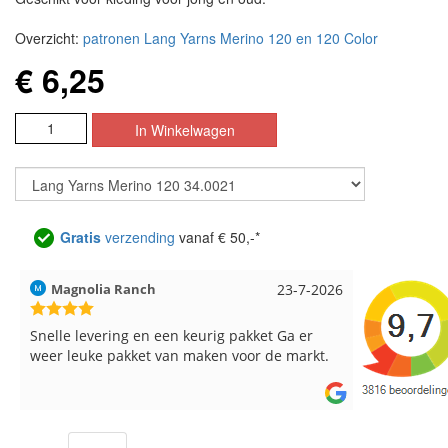
Overzicht:
patronen Lang Yarns Merino 120 en 120 Color
€ 6,25
Gratis
verzending
vanaf € 50,-*
Hilde uit Loyers
17-7-2026
Loes uit 
Reeds meerdere keren breigaren en
Snelle leve
breinaalden besteld, altijd heel tevreden over
de service.