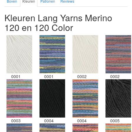
Boven
Kleuren
Patronen
Reviews
Kleuren Lang Yarns Merino
120 en 120 Color
0001
0001
0002
0002
0003
0004
0004
0005