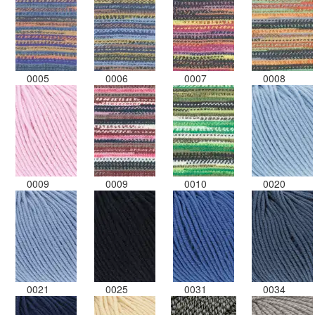
0005
0006
0007
0008
0009
0009
0010
0020
0021
0025
0031
0034