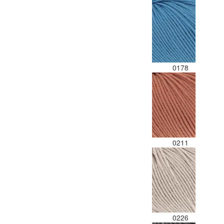
0178
0211
0226