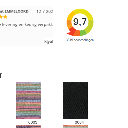
 EMMELOORD
12-7-2026
Nell uit Beuningen
12-7-2026
vering en keurig verpakt.
Goed verpakt en snelgeleverd
r
0003
0004