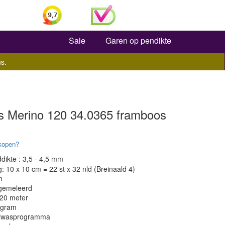
Zoeken
Sale
Garen op pendikte
s.
s Merino 120 34.0365 framboos
kopen?
dikte : 3,5 - 4,5 mm
 10 x 10 cm = 22 st x 32 nld (Breinaald 4)
m
 gemeleerd
120 meter
 gram
olwasprogramma