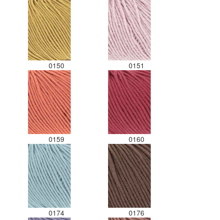
0150
0151
0159
0160
0174
0176