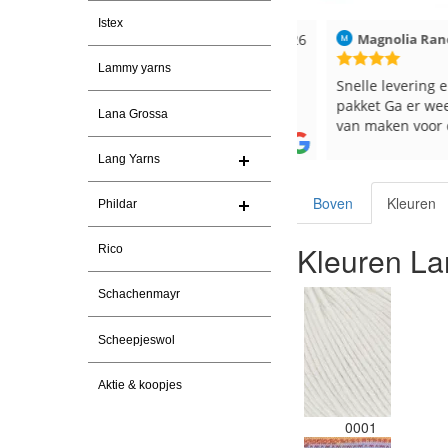
Istex
aag
Christel Vanderlinden
30-7-2026
Magnolia Ranch
Lammy yarns
Snelle levering. En prima garen
Snelle levering en e
pakket Ga er weer l
Lana Grossa
van maken voor de 
les
Lang Yarns
e
Boven
Kleuren
Phildar
Kleuren La
Rico
Schachenmayr
Scheepjeswol
Aktie & koopjes
0001