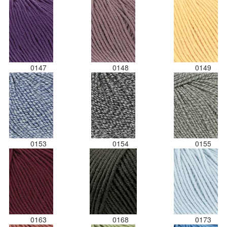
0147
0148
0149
0153
0154
0155
0163
0168
0173