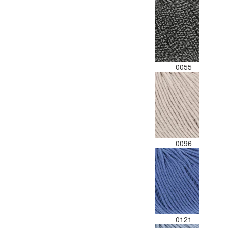
0055
0096
0121