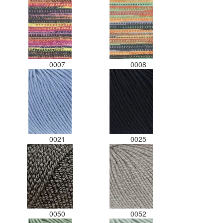
0007
0008
0021
0025
0050
0052