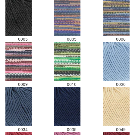
0005
0005
0006
0009
0010
0020
0034
0035
0049