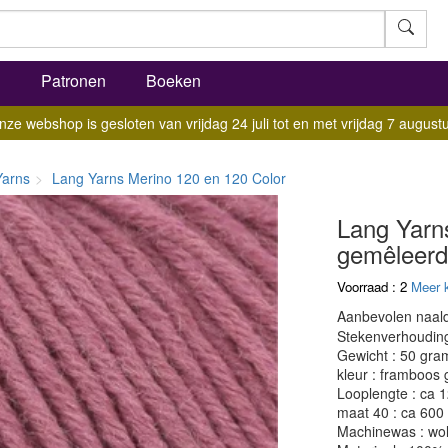
l
Patronen
Boeken
nze webshop is gesloten van vrijdag 24 juli tot en met vrijdag 7 augustu
Yarns
Lang Yarns Merino 120 en 120 Color
Lang Yarn
gemêleerd
Voorraad : 2
Meer 
Aanbevolen naald
Stekenverhouding:
Gewicht : 50 gra
kleur : framboos
Looplengte : ca 
maat 40 : ca 600
Machinewas : w