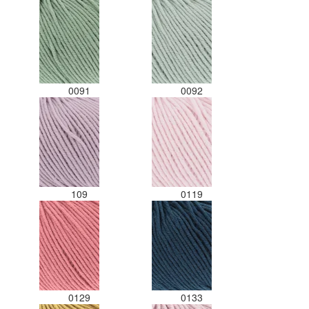
0091
0092
109
0119
0129
0133