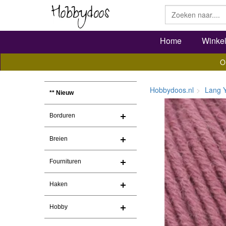
Home
Winke
O
Hobbydoos.nl
Lang 
** Nieuw
Borduren
Breien
Fournituren
Haken
Hobby