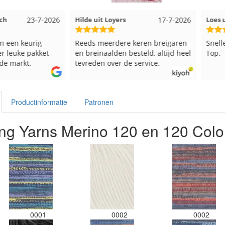
23-7-2026
Hilde uit Loyers
17-7-2026
Loes uit
en keurig
Reeds meerdere keren breigaren
Snelle le
euke pakket
en breinaalden besteld, altijd heel
Top.
markt.
tevreden over de service.
Productinformatie
Patronen
ng Yarns Merino 120 en 120 Colo
0001
0002
0002