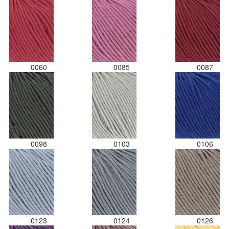
0060
0085
0087
0098
0103
0106
0123
0124
0126