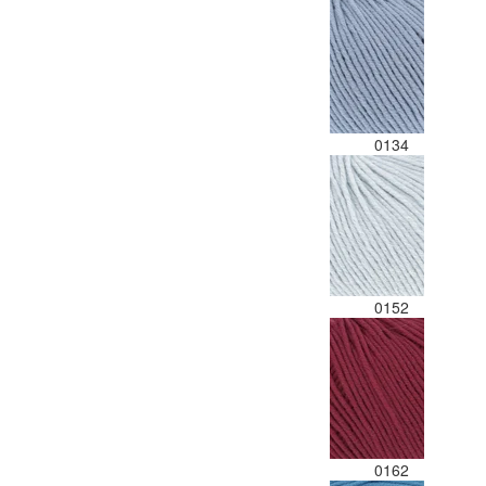
0134
0152
0162