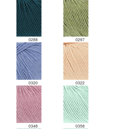
0288
0297
0320
0322
0348
0358