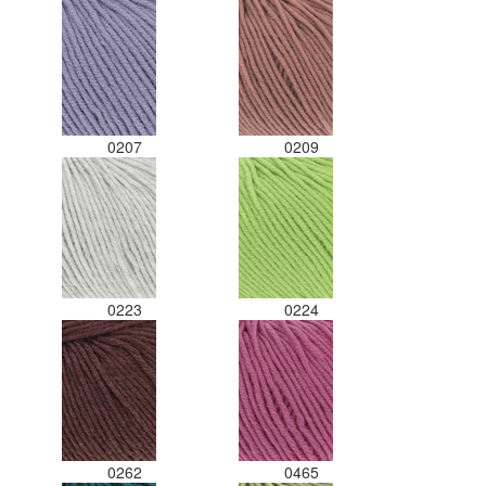
0207
0209
0223
0224
0262
0465