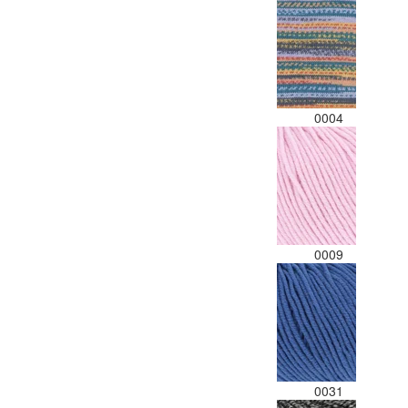
0004
0009
0031