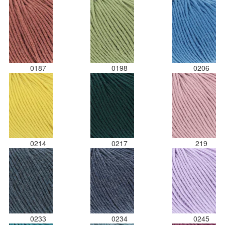
0187
0198
0206
0214
0217
219
0233
0234
0245