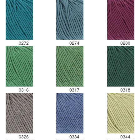
0272
0274
0280
0316
0317
0318
0326
0334
0344