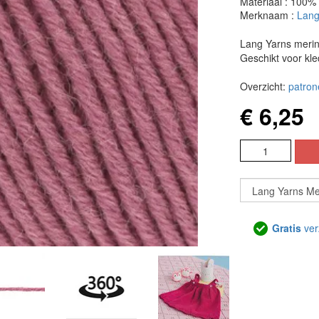
Materiaal : 100%
Merknaam :
Lang
Lang Yarns merin
Geschikt voor kle
Overzicht:
patron
€ 6,25
Gratis
ver