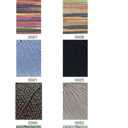
gedaan. Misschien een tip om de
kleuren apart in te pakken met
een sticker welke kleur het is?
Desondanks zou ik deze shop
zeker wel aanbevelen wat betreft
de viltwol. Goede prijs/kwaliteit
0007
0008
verhouding.
0021
0025
0050
0052