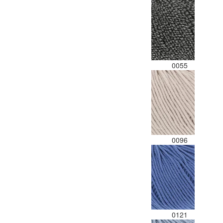
0055
0096
0121