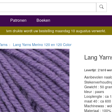
l
Patronen
Boeken
ivm drukte wordt uw bestelling maandag 10 augustus verwerkt.
Yarns
Lang Yarns Merino 120 en 120 Color
Lang Yarn
Levertijd : 2 tot 6 
Aanbevolen naald
Stekenverhouding:
Gewicht : 50 gra
kleur : paars
Looplengte : ca 
maat 40 : ca 600
Machinewas : w
Materiaal : 100%