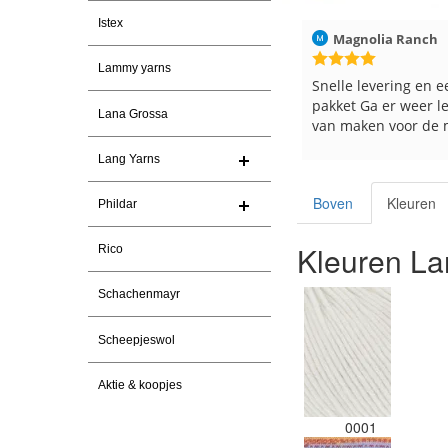
Istex
026
Magnolia Ranch
23-7-2026
Hilde uit Loyers
Lammy yarns
n
Snelle levering en een keurig
Reeds meerdere ker
pakket Ga er weer leuke pakket
en breinaalden beste
Lana Grossa
van maken voor de markt.
tevreden over de ser
Lang Yarns
Boven
Kleuren
Phildar
Kleuren La
Rico
Schachenmayr
Scheepjeswol
Aktie & koopjes
0001