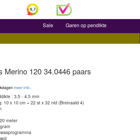
Zoeken
Sale
Garen op pendikte
s Merino 120 34.0446 paars
werkdagen
meer info..
dikte : 3,5 - 4,5 mm
 10 x 10 cm = 22 st x 32 nld (Breinaald 4)
m
120 meter
 gram
olwasprogramma
 wol