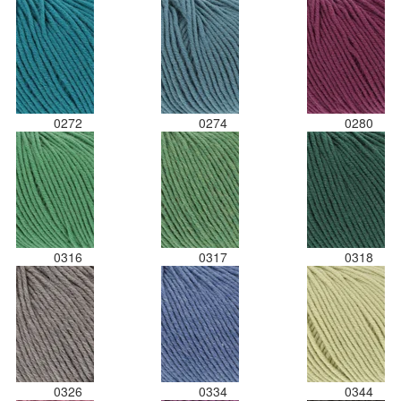
0272
0274
0280
0316
0317
0318
0326
0334
0344