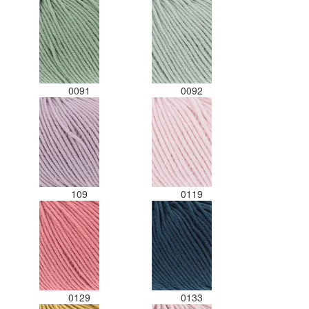
0091
0092
109
0119
0129
0133