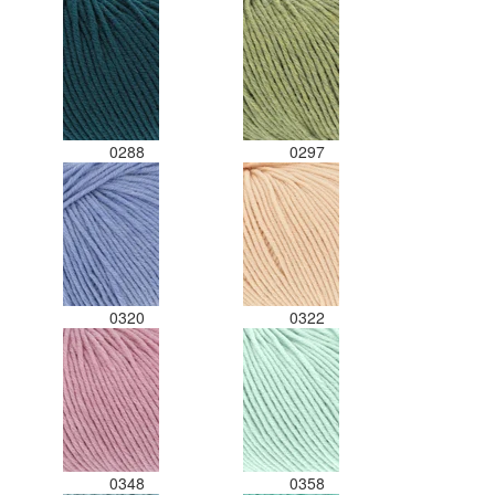
0288
0297
0320
0322
0348
0358