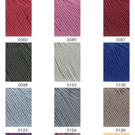
0060
0085
0087
0098
0103
0106
0123
0124
0126