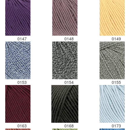
0147
0148
0149
0153
0154
0155
0163
0168
0173