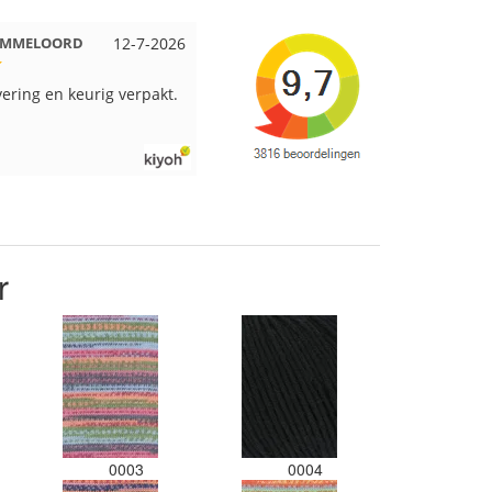
Beuningen
12-7-2026
Wendy uit Amsterdam
11-7-2026
pakt en snelgeleverd
Ruime keus aan viltwol, mooie
kleuren en goede kwaliteit. Snel
verzonden. Enigste wat ik een
beetje jammer vind is dat alles los
in een doos word gedaan. Had
veel verschillende kleuren blauw
en paars besteld en dat word zo
los in een doos gestopt. Geen
kleur codes en de vezels waren in
r
elkaar gaan zitten. Moet nu zelf
uitzoeken welke kleurcode bij
welke bol hoort. Had ook 3x 50
gram zwart besteld maar door de
andere bollen zitten er nu
verschillende kleuren vezels in
het zwart. Dat vind ik erg jammer.
Als ik nu wil nabestellen moet ik
maar hopen dat ik de juiste
0003
0004
kleurcode bij de juiste bol heb