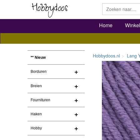
Home
Winke
Hobbydoos.nl
Lang 
** Nieuw
Borduren
Breien
Fournituren
Haken
Hobby