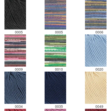
0005
0005
0006
0009
0010
0020
0034
0035
0049