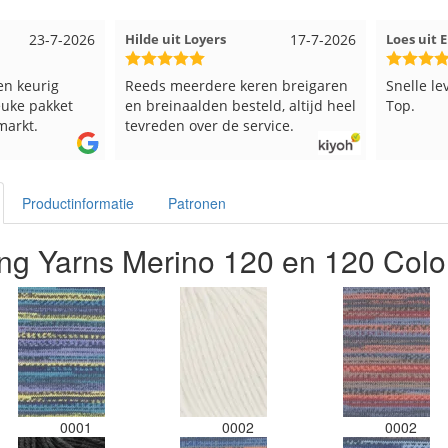
17-7-2026
Loes uit EMMELOORD
12-7-2026
Nell uit 
en breigaren
Snelle levering en keurig verpakt.
Goed ver
ld, altijd heel
Top.
vice.
Productinformatie
Patronen
ng Yarns Merino 120 en 120 Colo
0001
0002
0002