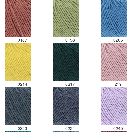
0187
0198
0206
0214
0217
219
0233
0234
0245