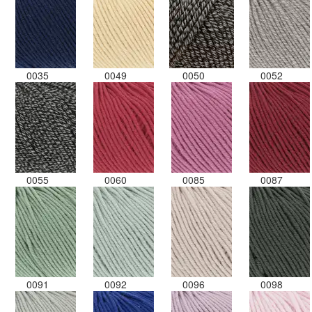
0035
0049
0050
0052
0055
0060
0085
0087
0091
0092
0096
0098