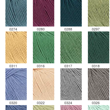
0274
0280
0288
0297
0311
0316
0317
0318
0320
0322
0324
0326