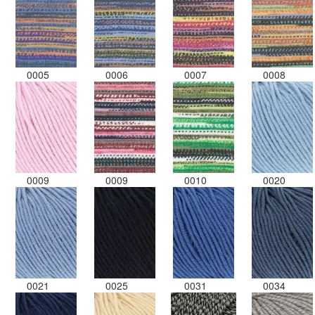
0005
0006
0007
0008
0009
0009
0010
0020
0021
0025
0031
0034