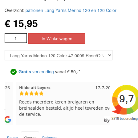
Overzicht:
patronen Lang Yarns Merino 120 en 120 Color
€ 15,95
Gratis
verzending
vanaf € 50,-*
Hilde uit Loyers
17-7-2026
Loes uit 
Reeds meerdere keren breigaren en
Snelle leve
breinaalden besteld, altijd heel tevreden over
de service.
Boven
Kleuren
Patronen