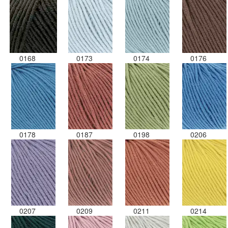
0168
0173
0174
0176
0178
0187
0198
0206
0207
0209
0211
0214