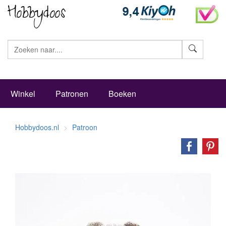
Zoeke
Winkel
Patronen
Boeken
Hobbydoos.nl
Patroon