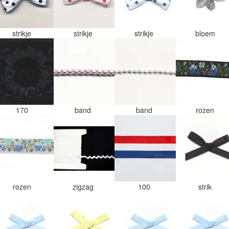
strikje
strikje
strikje
bloem
170
band
band
rozen
rozen
zigzag
100
strik