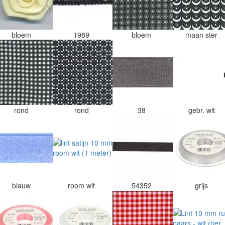
bloem
1989
bloem
maan ster
rond
rond
38
gebr. wit
blauw
room wit
54352
grijs