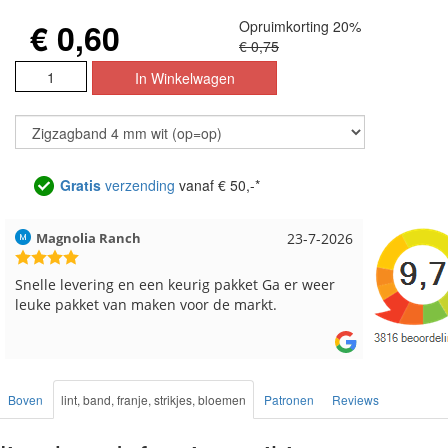
€ 0,60
Opruimkorting 20%
€ 0,75
Gratis
verzending
vanaf € 50,-*
Magnolia Ranch
23-7-2026
Hilde uit 
Snelle levering en een keurig pakket Ga er weer
Reeds me
leuke pakket van maken voor de markt.
besteld, a
Boven
lint, band, franje, strikjes, bloemen
Patronen
Reviews