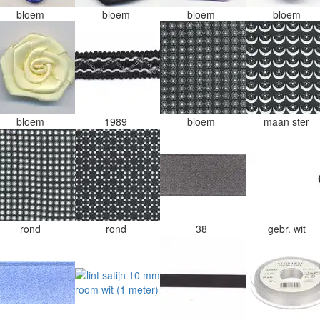
bloem
bloem
bloem
bloem
bloem
1989
bloem
maan ster
rond
rond
38
gebr. wit