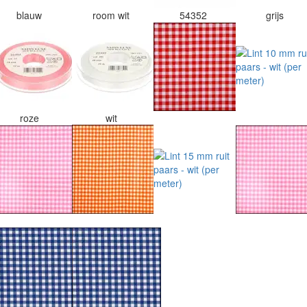
blauw
room wit
54352
grijs
roze
wit