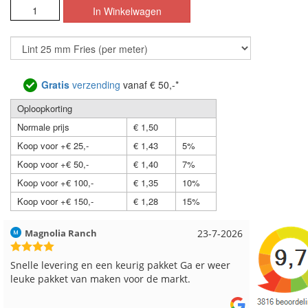
Gratis
verzending
vanaf € 50,-*
Oploopkorting
Normale prijs
€ 1,50
Koop voor +€ 25,-
€ 1,43
5%
Koop voor +€ 50,-
€ 1,40
7%
Koop voor +€ 100,-
€ 1,35
10%
Koop voor +€ 150,-
€ 1,28
15%
23-7-2026
Hilde uit Loyers
17-
akket Ga er weer
Reeds meerdere keren breigaren en breina
 markt.
besteld, altijd heel tevreden over de service.