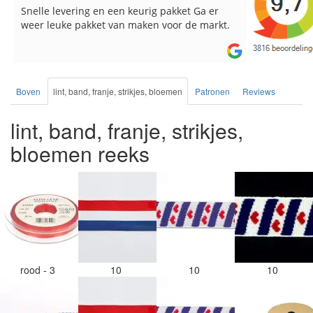
Reeds meerdere keren breigaren en
Snelle leve
breinaalden besteld, altijd heel tevreden over
de service.
Boven
lint, band, franje, strikjes, bloemen
Patronen
Reviews
lint, band, franje, strikjes,
bloemen reeks
rood - 3
10
10
10