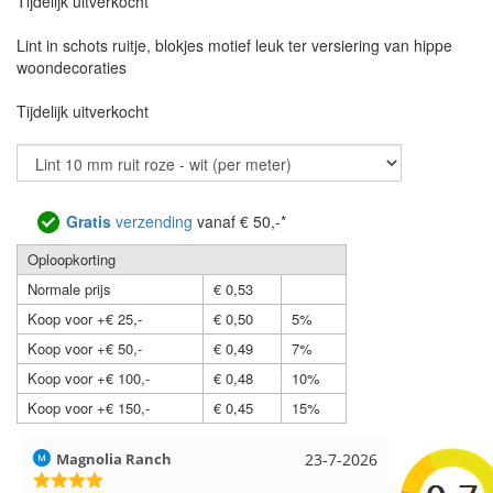
Tijdelijk uitverkocht
Lint in schots ruitje, blokjes motief leuk ter versiering van hippe
woondecoraties
Tijdelijk uitverkocht
Gratis
verzending
vanaf € 50,-*
Oploopkorting
Normale prijs
€ 0,53
Koop voor +€ 25,-
€ 0,50
5%
Koop voor +€ 50,-
€ 0,49
7%
Koop voor +€ 100,-
€ 0,48
10%
Koop voor +€ 150,-
€ 0,45
15%
Hilde uit Loyers
17-7-2026
Loes uit 