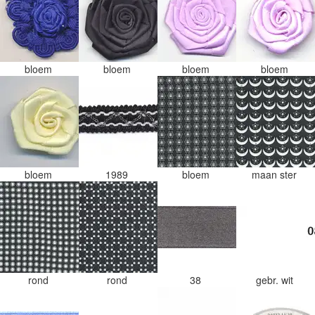
bloem
bloem
bloem
bloem
bloem
1989
bloem
maan ster
rond
rond
38
gebr. wit