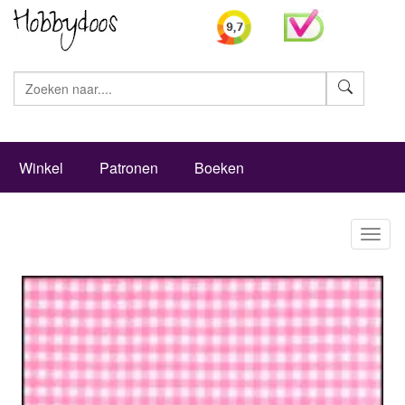
Zoeke
Winkel
Patronen
Boeken
Toggl
naviga