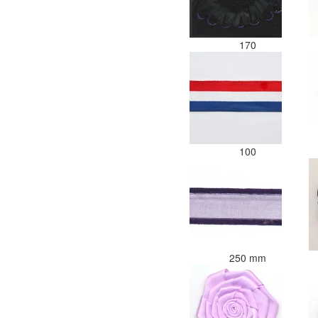
170
100
250 mm