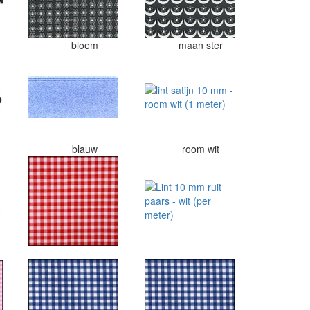
bloem
maan ster
blauw
room wit