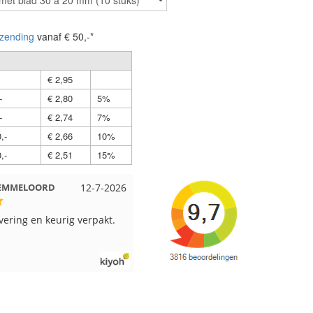
zending
vanaf € 50,-*
€ 2,95
-
€ 2,80
5%
-
€ 2,74
7%
,-
€ 2,66
10%
,-
€ 2,51
15%
 EMMELOORD
12-7-2026
Nell uit Beuningen
12-7-2026
vering en keurig verpakt.
Goed verpakt en snelgeleverd