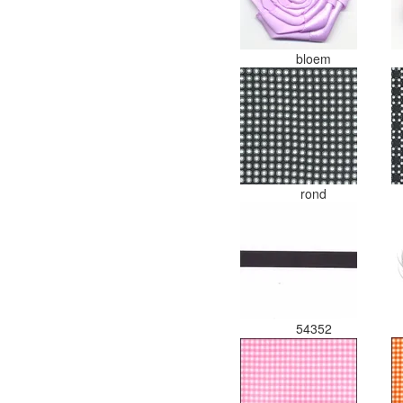
bloem
rond
54352