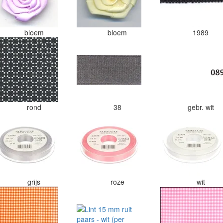
bloem
bloem
1989
rond
38
gebr. wit
grijs
roze
wit