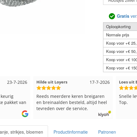
Gratis
ver
Oploopkorting
Normale prijs
Koop voor +€ 25,
Koop voor +€ 50,
Koop voor +€ 100
Koop voor +€ 150
23-7-2026
Hilde uit Loyers
17-7-2026
Loes uit
keurig
Reeds meerdere keren breigaren
Snelle le
e pakket van
en breinaalden besteld, altijd heel
Top.
tevreden over de service.
franje, strikjes, bloemen
Productinformatie
Patronen