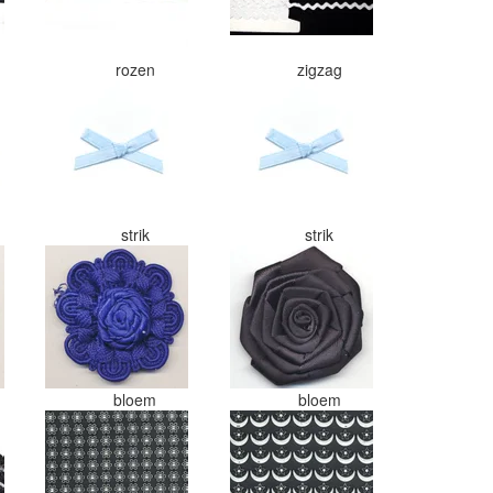
rozen
zigzag
strik
strik
bloem
bloem