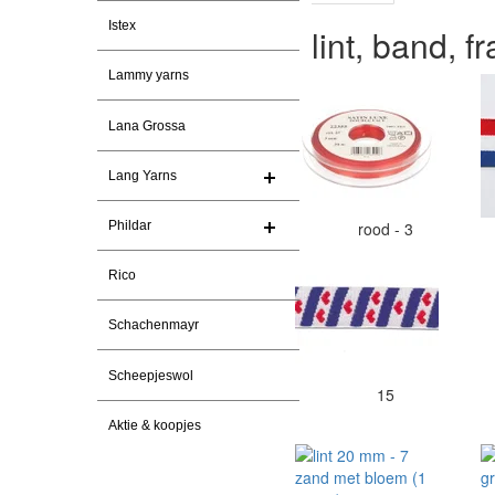
Istex
lint, band, f
Lammy yarns
Lana Grossa
Lang Yarns
Phildar
rood - 3
Rico
Schachenmayr
Scheepjeswol
15
Aktie & koopjes