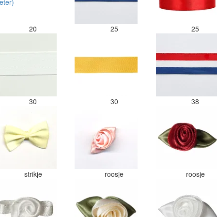
20
25
25
30
30
38
strikje
roosje
roosje