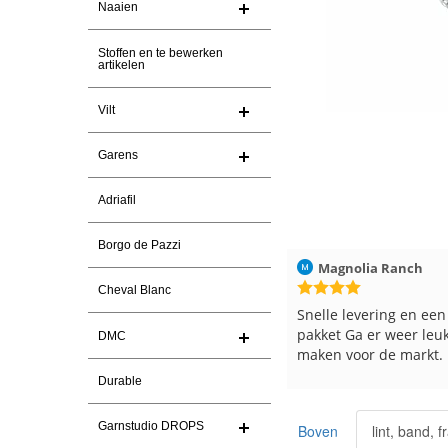
Naaien
Stoffen en te bewerken
artikelen
Vilt
Garens
Adriafil
Borgo de Pazzi
Christel Vanderlinden
30-7-2026
Magnolia Ranch
Cheval Blanc
Snelle levering. En prima garen
Snelle levering en een 
pakket Ga er weer leuk
DMC
maken voor de markt.
Durable
Garnstudio DROPS
Boven
lint, band, 