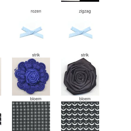
rozen
zigzag
strik
strik
bloem
bloem