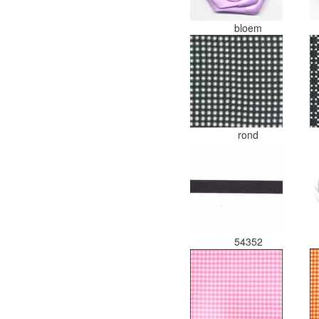
bloem
rond
54352