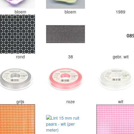
bloem
bloem
1989
rond
38
gebr. wit
grijs
roze
wit