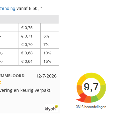
zending
vanaf € 50,-*
€ 0,75
-
€ 0,71
5%
-
€ 0,70
7%
,-
€ 0,68
10%
,-
€ 0,64
15%
t EMMELOORD
12-7-2026
Nell uit Beuningen
12-7-202
evering en keurig verpakt.
Goed verpakt en snelgeleverd