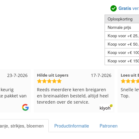
Gratis
ver
Oploopkorting
Normale prijs
Koop voor +€ 25,
Koop voor +€ 50,
Koop voor +€ 100
Koop voor +€ 150
23-7-2026
Hilde uit Loyers
17-7-2026
Loes ui
 keurig
Reeds meerdere keren breigaren
Snelle l
ke pakket van
en breinaalden besteld, altijd heel
Top.
tevreden over de service.
franje, strikjes, bloemen
Productinformatie
Patronen