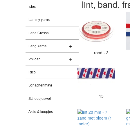
lint, band, f
Istex
Lammy yarns
Lana Grossa
Lang Yarns
rood - 3
Phildar
Rico
Schachenmayr
15
Scheepjeswol
Aktie & koopjes