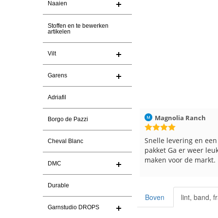
Naaien
Stoffen en te bewerken
artikelen
Vilt
Garens
Adriafil
Christel Vanderlinden
30-7-2026
Magnolia Ranch
Borgo de Pazzi
Snelle levering. En prima garen
Snelle levering en een
Cheval Blanc
pakket Ga er weer leu
maken voor de markt.
DMC
Durable
Boven
lint, band, 
Garnstudio DROPS