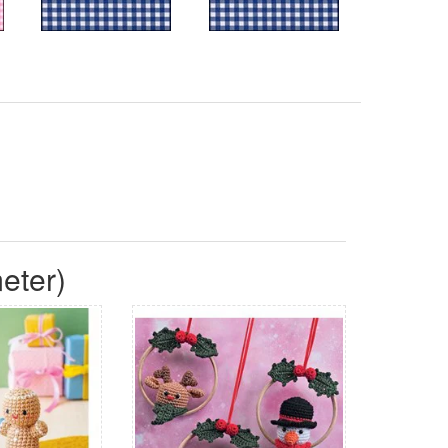
eter)