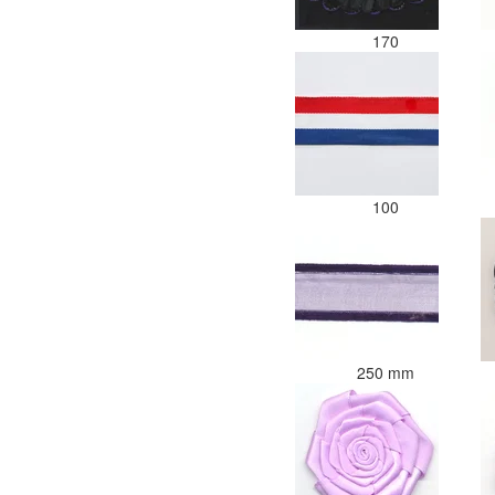
170
100
250 mm