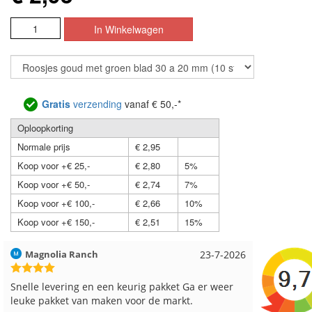
Gratis
verzending
vanaf € 50,-*
Oploopkorting
Normale prijs
€ 2,95
Koop voor +€ 25,-
€ 2,80
5%
Koop voor +€ 50,-
€ 2,74
7%
Koop voor +€ 100,-
€ 2,66
10%
Koop voor +€ 150,-
€ 2,51
15%
23-7-2026
Hilde uit Loyers
17-7-2
et Ga er weer
Reeds meerdere keren breigaren en breinaald
rkt.
besteld, altijd heel tevreden over de service.