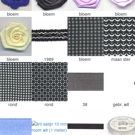
bloem
bloem
bloem
bloem
bloem
1989
bloem
maan ster
rond
rond
38
gebr. wit