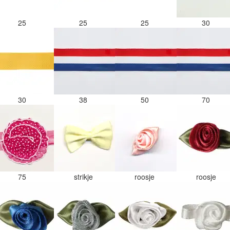
25
25
25
30
30
38
50
70
75
strikje
roosje
roosje