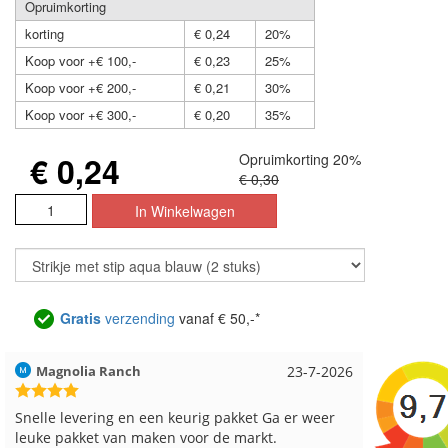
Opruimkorting
korting
€ 0,24
20%
Koop voor +€ 100,-
€ 0,23
25%
Koop voor +€ 200,-
€ 0,21
30%
Koop voor +€ 300,-
€ 0,20
35%
€ 0,24
Opruimkorting 20%
€ 0,30
Gratis
verzending
vanaf € 50,-*
Magnolia Ranch
23-7-2026
Hilde uit Loy
Snelle levering en een keurig pakket Ga er weer
Reeds meerd
leuke pakket van maken voor de markt.
besteld, alt