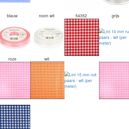
blauw
room wit
54352
grijs
roze
wit