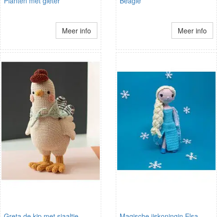
Planten met gieter
Beagle
Meer info
Meer info
Greta de kip met sjaaltje
Magische ijskoningin Elsa