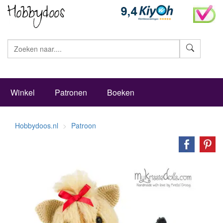
Zoeke
Winkel
Patronen
Boeken
Hobbydoos.nl
Patroon