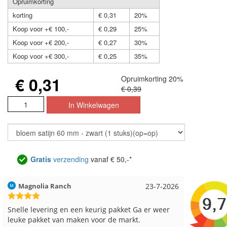
Opruimkorting
korting
€ 0,31
20%
Koop voor +€ 100,-
€ 0,29
25%
Koop voor +€ 200,-
€ 0,27
30%
Koop voor +€ 300,-
€ 0,25
35%
€ 0,31
Opruimkorting 20%
€ 0,39
Gratis
verzending
vanaf € 50,-*
Magnolia Ranch
23-7-2026
Hilde uit 
Snelle levering en een keurig pakket Ga er weer
Reeds me
leuke pakket van maken voor de markt.
besteld, a