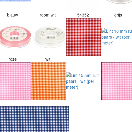
blauw
room wit
54352
grijs
roze
wit