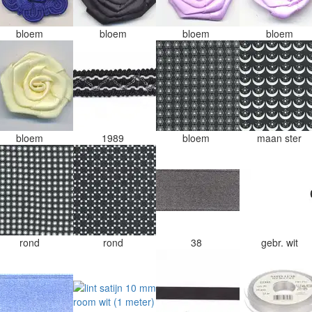
bloem
bloem
bloem
bloem
bloem
1989
bloem
maan ster
rond
rond
38
gebr. wit