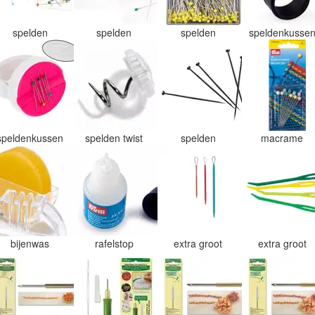
spelden
spelden
spelden
speldenkusse
speldenkussen
spelden twist
spelden
macrame
bijenwas
rafelstop
extra groot
extra groot