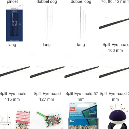
pincet
dubbel oog
dubbel oog
70, 80, 127 m
lang
lang
lang
Split Eye naal
103 mm
Split Eye naald
Split Eye naald
Split Eye naald 57
Split Eye naald 
115 mm
127 mm
mm
mm