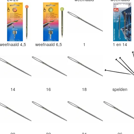
weefnaald 4,5
weefnaald 6,5
1
1 en 14
14
16
18
spelden
20
22
24
26