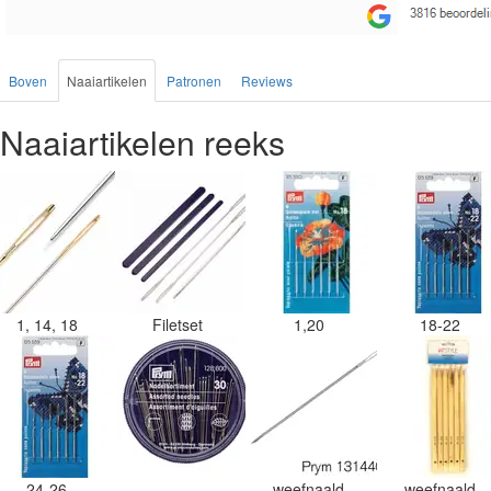
Boven
Naaiartikelen
Patronen
Reviews
Naaiartikelen reeks
1, 14, 18
Filetset
1,20
18-22
24-26
weefnaald
weefnaald