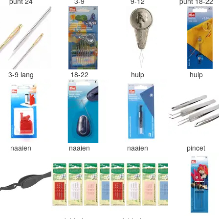
punt 24
3-9
9-12
punt 18-22
3-9 lang
18-22
hulp
hulp
naaien
naaien
naaien
pincet