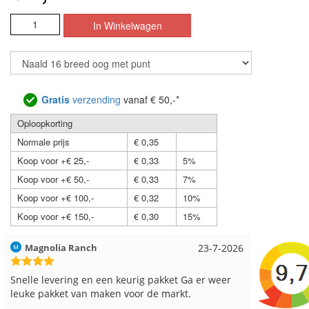
Gratis
verzending
vanaf € 50,-*
Oploopkorting
Normale prijs
€ 0,35
Koop voor +€ 25,-
€ 0,33
5%
Koop voor +€ 50,-
€ 0,33
7%
Koop voor +€ 100,-
€ 0,32
10%
Koop voor +€ 150,-
€ 0,30
15%
Hilde uit Loyers
17-7-2026
Loes uit
Reeds meerdere keren breigaren en breinaalden
Snelle le
besteld, altijd heel tevreden over de service.