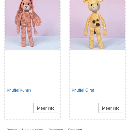
Knuffel k0nijn
Knuffel Giraf
Meer info
Meer info
Boven
Naaiartikelen
Patronen
Reviews