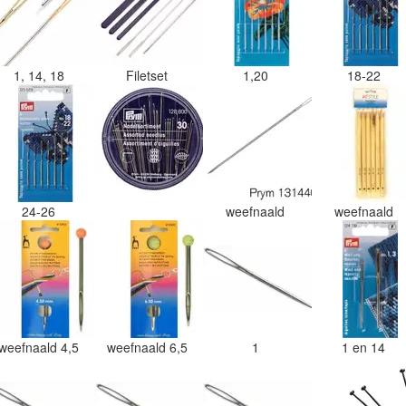
1, 14, 18
Filetset
1,20
18-22
24-26
weefnaald
weefnaald
weefnaald 4,5
weefnaald 6,5
1
1 en 14