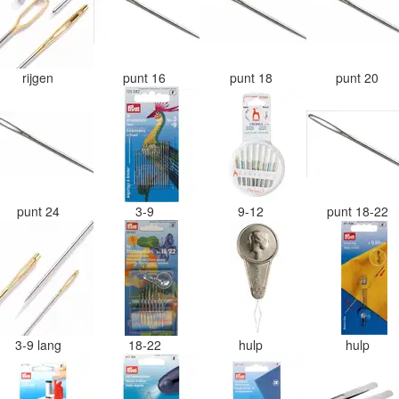
rijgen
punt 16
punt 18
punt 20
punt 24
3-9
9-12
punt 18-22
3-9 lang
18-22
hulp
hulp