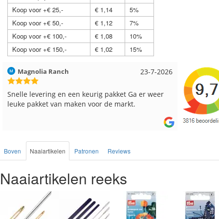
Koop voor +€ 25,-
€ 1,14
5%
Koop voor +€ 50,-
€ 1,12
7%
Koop voor +€ 100,-
€ 1,08
10%
Koop voor +€ 150,-
€ 1,02
15%
Hilde uit Loyers
17-7-2026
Loes uit
Reeds meerdere keren breigaren en breinaalden
Snelle le
besteld, altijd heel tevreden over de service.
Boven
Naaiartikelen
Patronen
Reviews
Naaiartikelen reeks