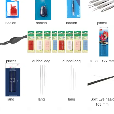
naaien
naaien
naaien
pincet
pincet
dubbel oog
dubbel oog
70, 80, 127 m
lang
lang
lang
Split Eye naal
103 mm