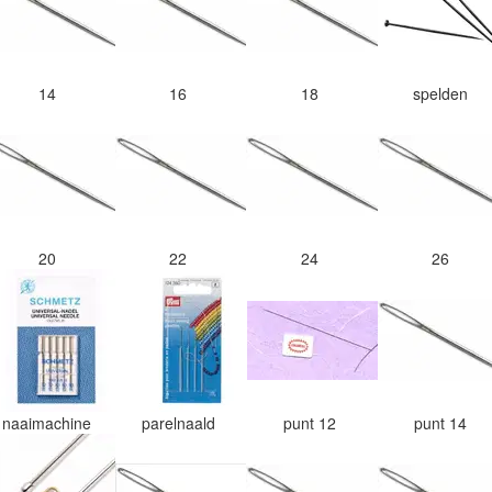
14
16
18
spelden
20
22
24
26
naaimachine
parelnaald
punt 12
punt 14