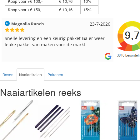
Koop voor +€ 100,-
€ 10,76
10%
Koop voor +€ 150,-
€ 10,16
15%
Hilde uit Loyers
17-7-2026
Loes uit
Reeds meerdere keren breigaren en breinaalden
Snelle le
besteld, altijd heel tevreden over de service.
Boven
Naaiartikelen
Patronen
Naaiartikelen reeks