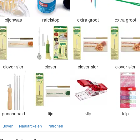
bijenwas
rafelstop
extra groot
extra groot
clover sier
clover
clover sier
clover sier
punchnaald
fijn
klip
klip
Boven
Naaiartikelen
Patronen