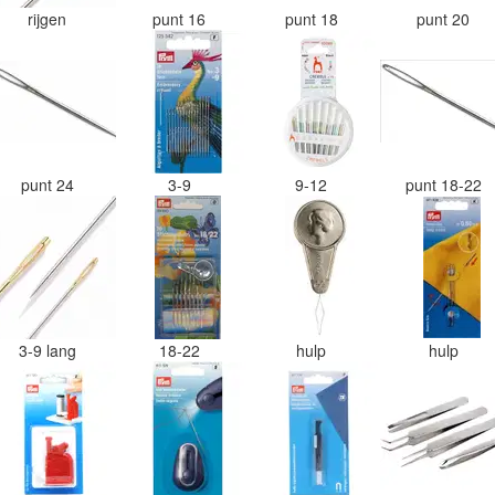
rijgen
punt 16
punt 18
punt 20
punt 24
3-9
9-12
punt 18-22
3-9 lang
18-22
hulp
hulp