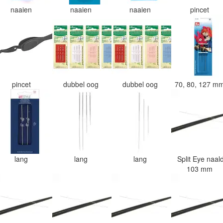
naaien
naaien
naaien
pincet
pincet
dubbel oog
dubbel oog
70, 80, 127 m
lang
lang
lang
Split Eye naal
103 mm