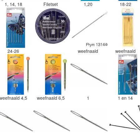
1, 14, 18
Filetset
1,20
18-22
24-26
weefnaald
weefnaald
weefnaald 4,5
weefnaald 6,5
1
1 en 14