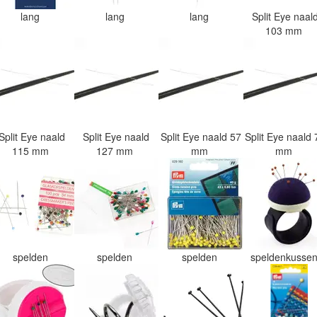
lang
lang
lang
Split Eye naal
103 mm
Split Eye naald
Split Eye naald
Split Eye naald 57
Split Eye naald 
115 mm
127 mm
mm
mm
spelden
spelden
spelden
speldenkusse