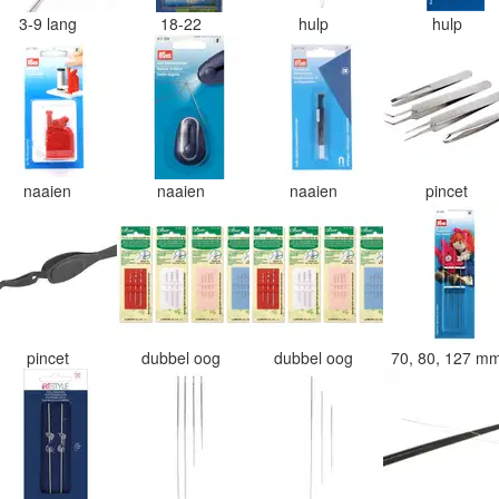
3-9 lang
18-22
hulp
hulp
naaien
naaien
naaien
pincet
pincet
dubbel oog
dubbel oog
70, 80, 127 m