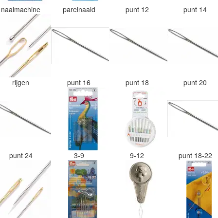
naaimachine
parelnaald
punt 12
punt 14
rijgen
punt 16
punt 18
punt 20
punt 24
3-9
9-12
punt 18-22