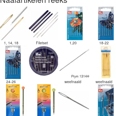
1, 14, 18
Filetset
1,20
18-22
24-26
weefnaald
weefnaald