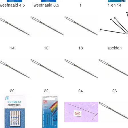
weefnaald 4,5
weefnaald 6,5
1
1 en 14
14
16
18
spelden
20
22
24
26