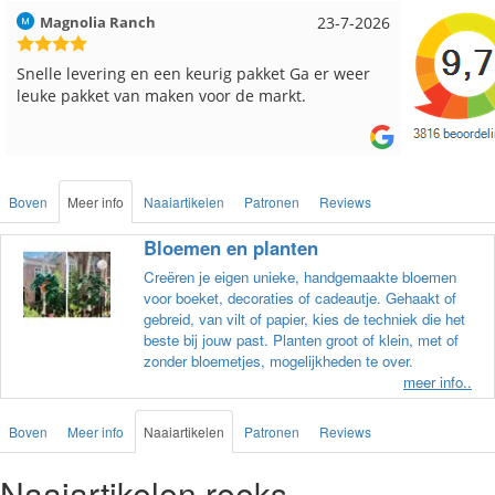
Hilde uit Loyers
17-7-2026
Loes uit
Reeds meerdere keren breigaren en breinaalden
Snelle le
besteld, altijd heel tevreden over de service.
Boven
Meer info
Naaiartikelen
Patronen
Reviews
Bloemen en planten
Creëren je eigen unieke, handgemaakte bloemen
voor boeket, decoraties of cadeautje. Gehaakt of
gebreid, van vilt of papier, kies de techniek die het
beste bij jouw past. Planten groot of klein, met of
zonder bloemetjes, mogelijkheden te over.
meer info..
Boven
Meer info
Naaiartikelen
Patronen
Reviews
Naaiartikelen reeks