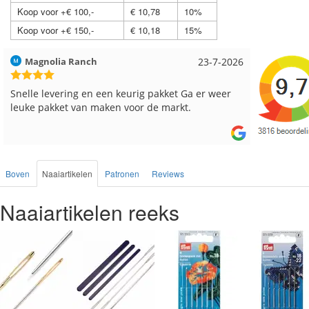
Koop voor +€ 100,-
€ 10,78
10%
Koop voor +€ 150,-
€ 10,18
15%
Hilde uit Loyers
17-7-2026
Loes uit
Reeds meerdere keren breigaren en breinaalden
Snelle le
besteld, altijd heel tevreden over de service.
Boven
Naaiartikelen
Patronen
Reviews
Naaiartikelen reeks