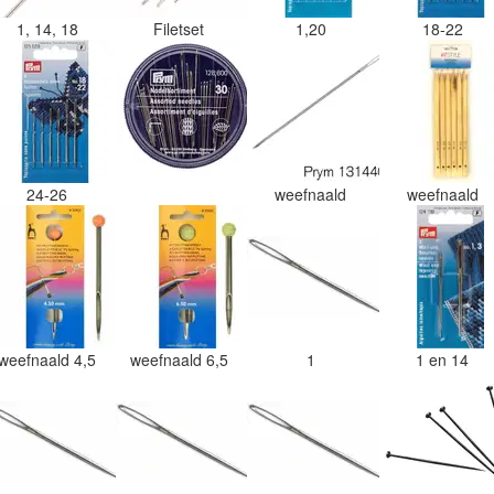
1, 14, 18
Filetset
1,20
18-22
24-26
weefnaald
weefnaald
weefnaald 4,5
weefnaald 6,5
1
1 en 14