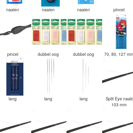
naaien
naaien
naaien
pincet
pincet
dubbel oog
dubbel oog
70, 80, 127 m
lang
lang
lang
Split Eye naal
103 mm