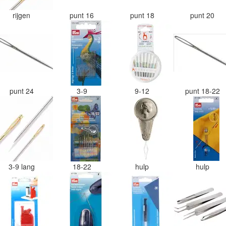
rijgen
punt 16
punt 18
punt 20
punt 24
3-9
9-12
punt 18-22
3-9 lang
18-22
hulp
hulp