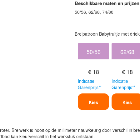
Beschikbare maten en prijzen
50/56, 62/68, 74/80
Breipatroon Babytruitje met dri
50/56
62/68
€ 18
€ 18
Indicatie
Indicatie
Garenprijs**
Garenprijs**
Kies
Kies
oter. Breiwerk is nooit op de millimeter nauwkeurig door verschil in bre
verfbad kan kleurverschil in het werkstuk ontstaan.