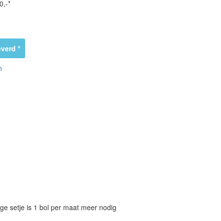
0,-*
verd *
n
ige setje is 1 bol per maat meer nodig