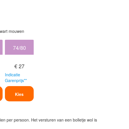
ekwart mouwen
74/80
€ 27
Indicatie
Garenprijs**
Kies
ien per persoon. Het versturen van een bolletje wol is