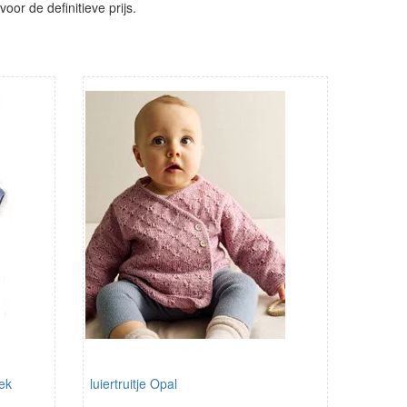
or de definitieve prijs.
eek
luiertruitje Opal