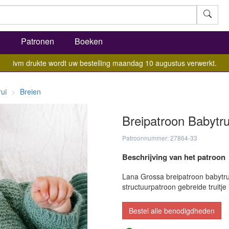
l
Patronen
Boeken
ivm drukte wordt uw bestelling maandag 10 augustus verwerkt.
rui
Breien
Breipatroon Babytr
Patroonnummer: 27864-33
Beschrijving van het patroon
Lana Grossa breipatroon babytrui
structuurpatroon gebreide truit
Bestel alle benodigdheden