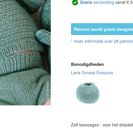
Gratis
verzending
vanaf € 5
Patroon wordt gratis meegele
* meer informatie over dit patroo
Benodigdheden
Lana Grossa Ecopuno
Zelf toevoegen : voor het driedel