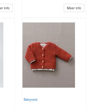
r info
Meer info
Babyvest