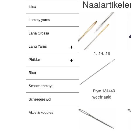
Naaiartikele
Istex
Lammy yarns
Lana Grossa
Lang Yarns
1, 14, 18
Phildar
Rico
Schachenmayr
weefnaald
Scheepjeswol
Aktie & koopjes