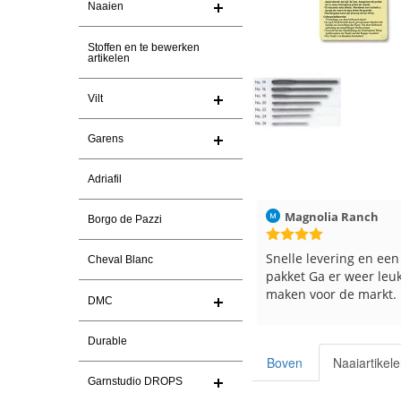
Naaien
Stoffen en te bewerken
artikelen
Vilt
Garens
Adriafil
Christel Vanderlinden
30-7-2026
Magnolia Ranch
Borgo de Pazzi
Snelle levering. En prima garen
Snelle levering en een
Cheval Blanc
pakket Ga er weer leu
maken voor de markt.
DMC
Durable
Boven
Naaiartikel
Garnstudio DROPS