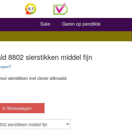
Zoeken
Sale
Garen op pendikte
ld 8802 sierstikken middel fijn
kopen?
voor sierstikken met clover stiknaald.