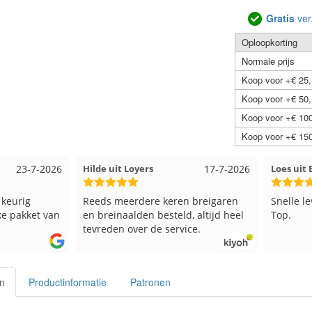
Gratis
ver
Oploopkorting
Normale prijs
Koop voor +€ 25,
Koop voor +€ 50,
Koop voor +€ 100
Koop voor +€ 150
23-7-2026
Hilde uit Loyers
17-7-2026
Loes ui
 keurig
Reeds meerdere keren breigaren
Snelle l
ke pakket van
en breinaalden besteld, altijd heel
Top.
tevreden over de service.
en
Productinformatie
Patronen