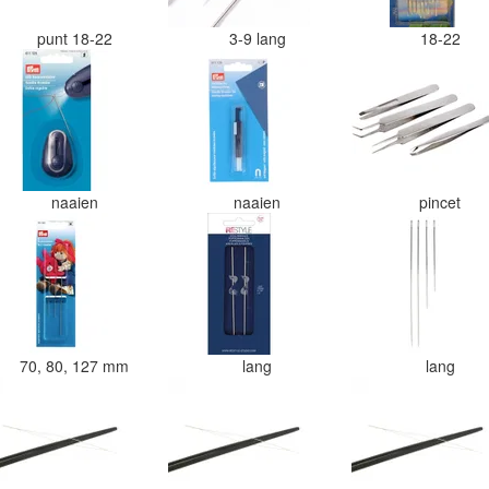
punt 18-22
3-9 lang
18-22
naaien
naaien
pincet
70, 80, 127 mm
lang
lang