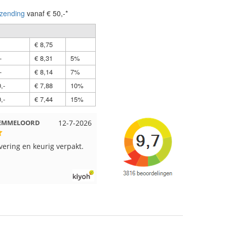
zending
vanaf € 50,-*
€ 8,75
-
€ 8,31
5%
-
€ 8,14
7%
,-
€ 7,88
10%
,-
€ 7,44
15%
t EMMELOORD
12-7-2026
Nell uit Beuningen
12-7-202
evering en keurig verpakt.
Goed verpakt en snelgeleverd