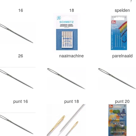
16
18
spelden
26
naaimachine
parelnaald
punt 16
punt 18
punt 20