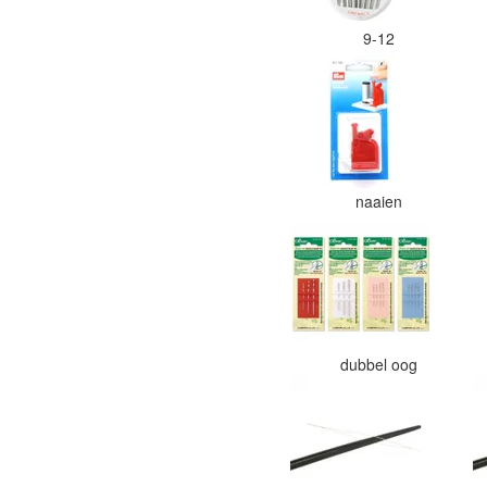
9-12
naaien
dubbel oog