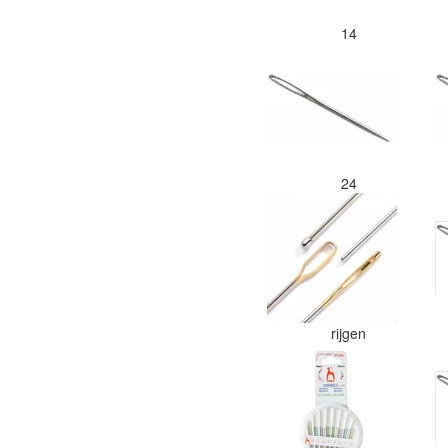
14
24
rijgen