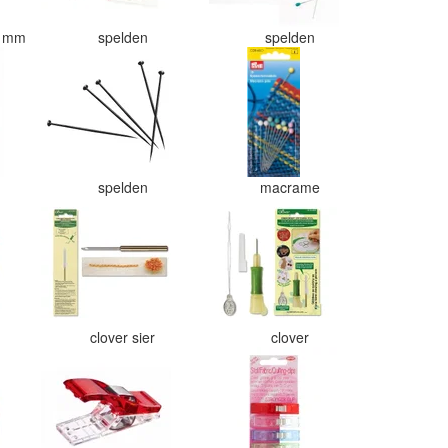
76 mm
spelden
spelden
t
spelden
macrame
clover sier
clover