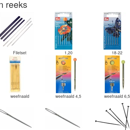
n reeks
Filetset
1,20
18-22
weefnaald
weefnaald 4,5
weefnaald 6,