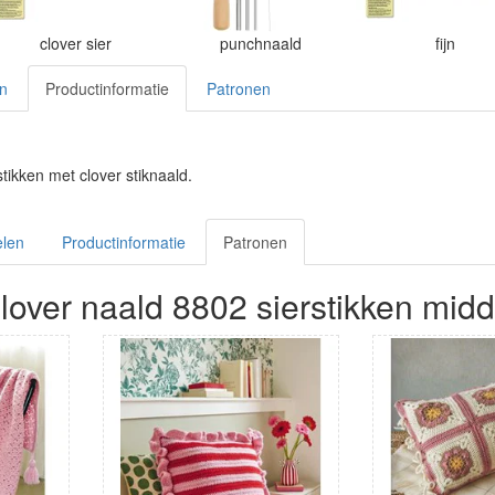
clover sier
punchnaald
fijn
en
Productinformatie
Patronen
stikken met clover stiknaald.
elen
Productinformatie
Patronen
over naald 8802 sierstikken midde