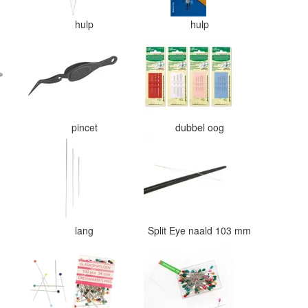
hulp
hulp
pincet
dubbel oog
lang
Split Eye naald 103 mm