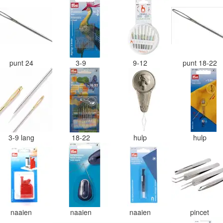
punt 24
3-9
9-12
punt 18-22
3-9 lang
18-22
hulp
hulp
naaien
naaien
naaien
pincet