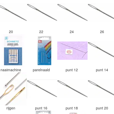
20
22
24
26
naaimachine
parelnaald
punt 12
punt 14
rijgen
punt 16
punt 18
punt 20