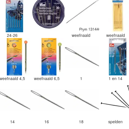
24-26
weefnaald
weefnaald
weefnaald 4,5
weefnaald 6,5
1
1 en 14
14
16
18
spelden