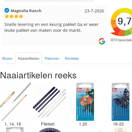
Hilde uit Loyers
17-7-2026
Loes uit
Reeds meerdere keren breigaren en breinaalden
Snelle le
besteld, altijd heel tevreden over de service.
Boven
Naaiartikelen
Patronen
Reviews
Naaiartikelen reeks
1, 14, 18
Filetset
1,20
18-22