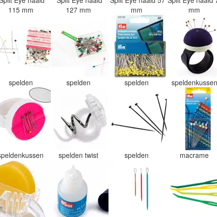
Split Eye naald
Split Eye naald
Split Eye naald 57
Split Eye naald 
115 mm
127 mm
mm
mm
spelden
spelden
spelden
speldenkusse
speldenkussen
spelden twist
spelden
macrame