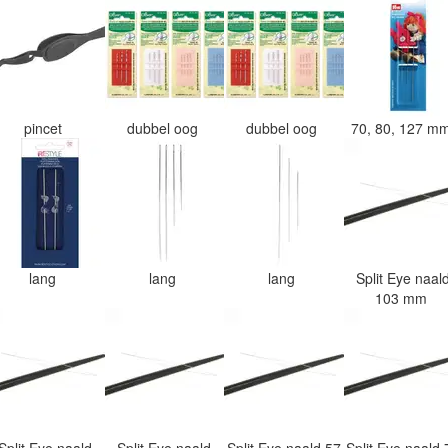
pincet
dubbel oog
dubbel oog
70, 80, 127 m
lang
lang
lang
Split Eye naal
103 mm