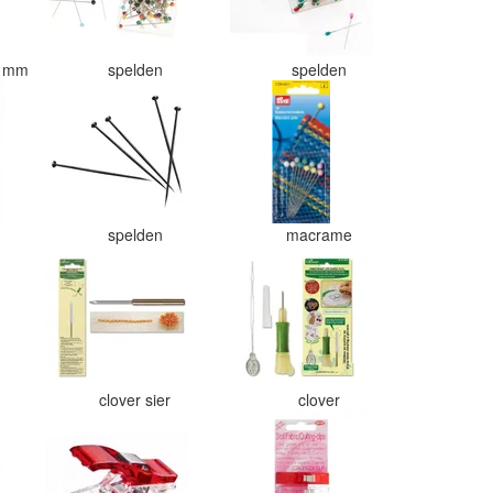
76 mm
spelden
spelden
t
spelden
macrame
clover sier
clover