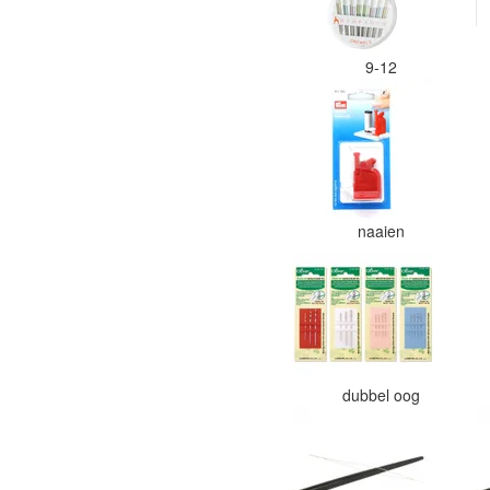
9-12
naaien
dubbel oog