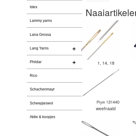
Istex
Naaiartikele
Lammy yarns
Lana Grossa
Lang Yarns
Phildar
1, 14, 18
Rico
Schachenmayr
Scheepjeswol
weefnaald
Aktie & koopjes