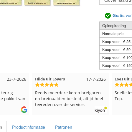
Gratis
ver
Oploopkorting
Normale prijs
Koop voor +€ 25,
Koop voor +€ 50,
Koop voor +€ 100
Koop voor +€ 150
17-7-2026
Loes uit EMMELOORD
12-7-2026
Nell
eren breigaren
Snelle levering en keurig verpakt.
Goe
teld, altijd heel
Top.
service.
en
Productinformatie
Patronen