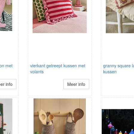
oon met
vierkant getreept kussen met
granny square l
volants
kussen
er info
Meer info