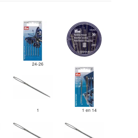
een doos gestopt. Geen kleur 
en de vezels waren in elkaar 
zitten. Moet nu zelf uitzoeken
welke kleurcode bij welke bol 
Had ook 3x 50 gram zwart best
maar door de andere bollen zi
er nu verschillende kleuren ve
in het zwart. Dat vind ik erg
jammer. Als ik nu wil nabestel
moet ik maar hopen dat ik de j
kleurcode bij de juiste bol heb
24-26
gedaan. Misschien een tip om
kleuren apart in te pakken me
sticker welke kleur het is?
Desondanks zou ik deze shop 
wel aanbevelen wat betreft de
viltwol. Goede prijs/kwaliteit
verhouding.
5
1
1 en 14