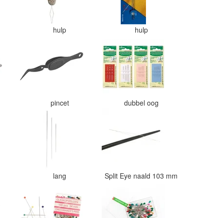
hulp
hulp
pincet
dubbel oog
lang
Split Eye naald 103 mm