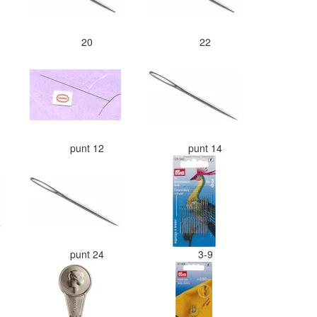
20
22
punt 12
punt 14
punt 24
3-9