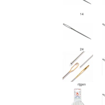
14
24
rijgen