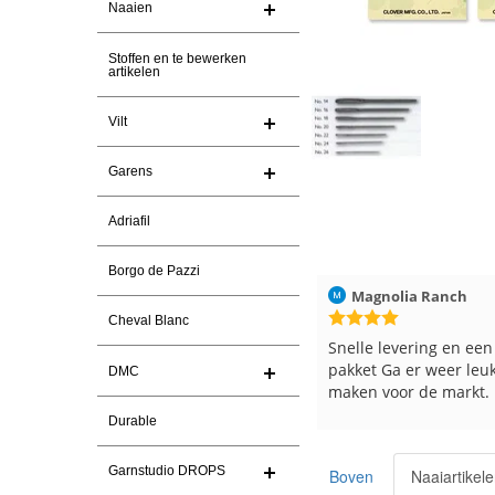
Naaien
Stoffen en te bewerken
artikelen
Vilt
Garens
Adriafil
Borgo de Pazzi
2026
Magnolia Ranch
23-7-2026
Hilde uit Loyers
Cheval Blanc
Snelle levering en een keurig
Reeds meerdere k
pakket Ga er weer leuke pakket van
en breinaalden bes
DMC
maken voor de markt.
tevreden over de 
Durable
Garnstudio DROPS
Boven
Naaiartikel