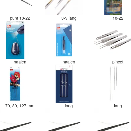
punt 18-22
3-9 lang
18-22
naaien
naaien
pincet
70, 80, 127 mm
lang
lang