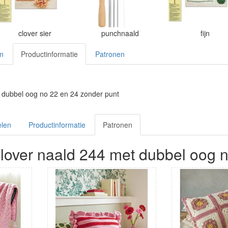
clover sier
punchnaald
fijn
en
Productinformatie
Patronen
 dubbel oog no 22 en 24 zonder punt
elen
Productinformatie
Patronen
lover naald 244 met dubbel oog n