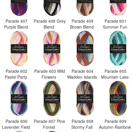
Parade 407
Parade 408 Grey
Parade 409
Parade 601
Purple Blend
Blend
Brown Blend
Summer Fun
Parade 602
Parade 603 Wild
Parade 604
Parade 605
Pastel Party
Flowers
Wadden Islands
Mountain Lake
Parade 606
Parade 607 Pine
Parade 608
Parade 609
Lavender Field
Forest
Stormy Fall
Autumn Rainbow