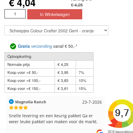
€ 4,04
€ 4,25
Gratis
verzending
vanaf € 50,-*
Oploopkorting
Normale prijs
€ 4,25
Koop voor +€ 50,-
€ 3,95
7%
Koop voor +€ 100,-
€ 3,83
10%
Koop voor +€ 150,-
€ 3,61
15%
Hilde uit Loyers
17-7-2026
Loes uit 
Reeds meerdere keren breigaren en
Snelle leve
breinaalden besteld, altijd heel tevreden over
de service.