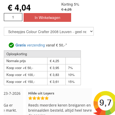
€ 4,04
Korting 5%
€ 4,25
Gratis
verzending
vanaf € 50,-*
Oploopkorting
Normale prijs
€ 4,25
Koop voor +€ 50,-
€ 3,95
7%
Koop voor +€ 100,-
€ 3,83
10%
Koop voor +€ 150,-
€ 3,61
15%
Hilde uit Loyers
17-7-2026
Loes uit 
Reeds meerdere keren breigaren en
Snelle leve
breinaalden besteld, altijd heel tevreden over