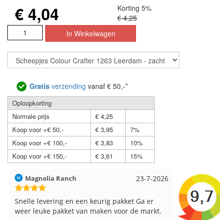
€ 4,04
Korting 5%
€ 4,25
Gratis
verzending
vanaf € 50,-*
Oploopkorting
Normale prijs
€ 4,25
Koop voor +€ 50,-
€ 3,95
7%
Koop voor +€ 100,-
€ 3,83
10%
Koop voor +€ 150,-
€ 3,61
15%
Hilde uit Loyers
17-7-2026
Loes uit 
Reeds meerdere keren breigaren en
Snelle leve
breinaalden besteld, altijd heel tevreden over