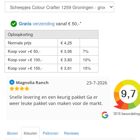
Gratis
verzending
vanaf € 50,-*
Oploopkorting
Normale prijs
€ 4,25
Koop voor +€ 50,-
€ 3,95
7%
Koop voor +€ 100,-
€ 3,83
10%
Koop voor +€ 150,-
€ 3,61
15%
Hilde uit Loyers
17-7-2026
Loes uit 
Reeds meerdere keren breigaren en
Snelle leve
breinaalden besteld, altijd heel tevreden over
de service.
Boven
Kleuren
Patronen
Reviews