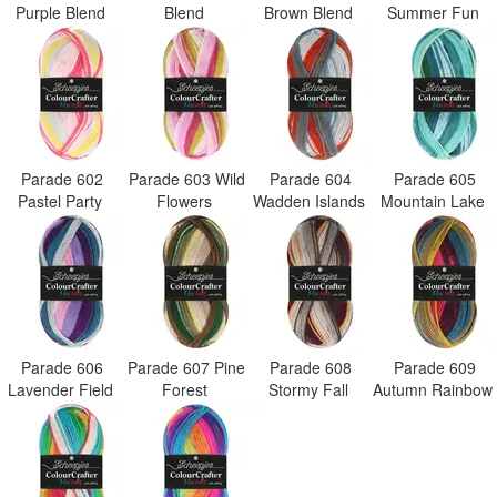
Purple Blend
Blend
Brown Blend
Summer Fun
Parade 602
Parade 603 Wild
Parade 604
Parade 605
Pastel Party
Flowers
Wadden Islands
Mountain Lake
Parade 606
Parade 607 Pine
Parade 608
Parade 609
Lavender Field
Forest
Stormy Fall
Autumn Rainbow