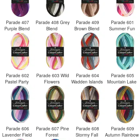
Parade 407
Parade 408 Grey
Parade 409
Parade 601
Purple Blend
Blend
Brown Blend
Summer Fun
Parade 602
Parade 603 Wild
Parade 604
Parade 605
Pastel Party
Flowers
Wadden Islands
Mountain Lake
Parade 606
Parade 607 Pine
Parade 608
Parade 609
Lavender Field
Forest
Stormy Fall
Autumn Rainbow