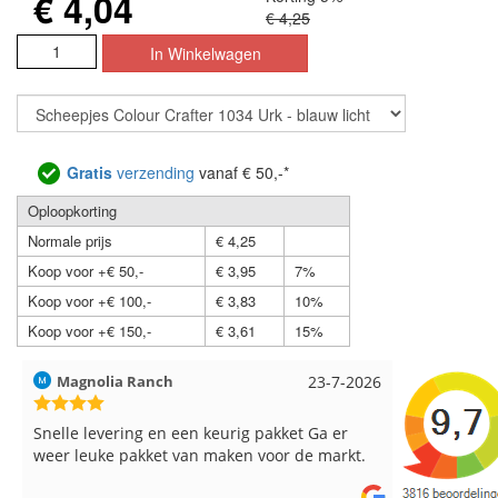
€ 4,04
€ 4,25
Gratis
verzending
vanaf € 50,-*
Oploopkorting
Normale prijs
€ 4,25
Koop voor +€ 50,-
€ 3,95
7%
Koop voor +€ 100,-
€ 3,83
10%
Koop voor +€ 150,-
€ 3,61
15%
Hilde uit Loyers
17-7-2026
Loes uit 
Reeds meerdere keren breigaren en
Snelle leve
breinaalden besteld, altijd heel tevreden over
de service.