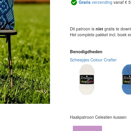
Gratis
verzending
vanaf € 5
Dit patroon is
niet
gratis te down
Het complete pakket incl. boek 
Benodigdheden
Scheepjes Colour Crafter
Haakpatroon Celestien kussen