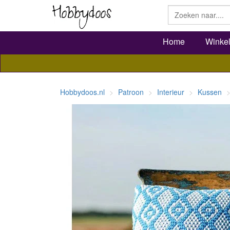
Home
Winke
Hobbydoos.nl
Patroon
Interieur
Kussen