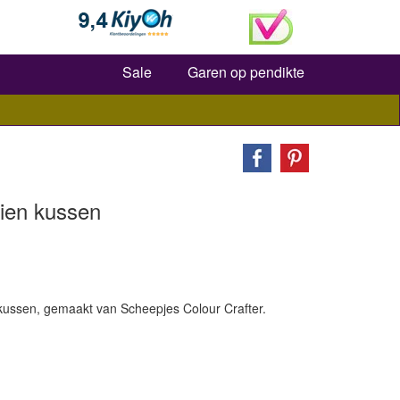
Zoeken
Sale
Garen op pendikte
ien kussen
kussen, gemaakt van Scheepjes Colour Crafter.