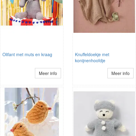
Olifant met muts en kraag
Knuffeldoekje met
konijnenhoofdje
Meer info
Meer info