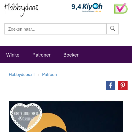
Zoeke
Winkel
Patronen
Boeken
Hobbydoos.nl
Patroon